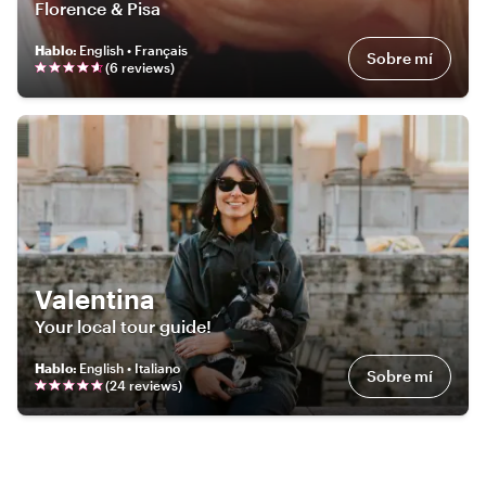
Florence & Pisa
Hablo
:
English • Français
Sobre mí
(
6
review
s
)
Valentina
Your local tour guide!
Hablo
:
English • Italiano
Sobre mí
(
24
review
s
)