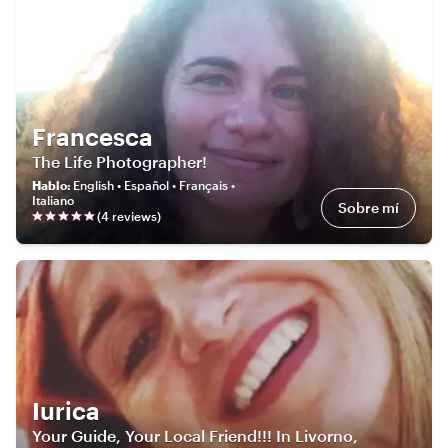
Francesca
The Life Photographer!
Hablo
:
English • Español • Français •
Italiano
Sobre mí
(
4
review
s
)
Iurica
Your Guide, Your Local Friend!!! In Livorno,