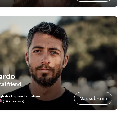
ardo
cal friend
glish • Español • Italiano
Más sobre mí
(
14
review
s
)