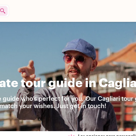
te tour guide in Caglia
 guide who’s perfect for you. Our Cagliari tour
match your wishes. Just get in touch!
Las opciones para personali