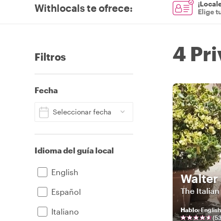
¡Locale
Withlocals te ofrece
:
Elige t
4 Pri
Filtros
Fecha
Seleccionar fecha
Idioma del guía local
English
Walter
The Italian
Español
Hablo
:
English
Italiano
(
5