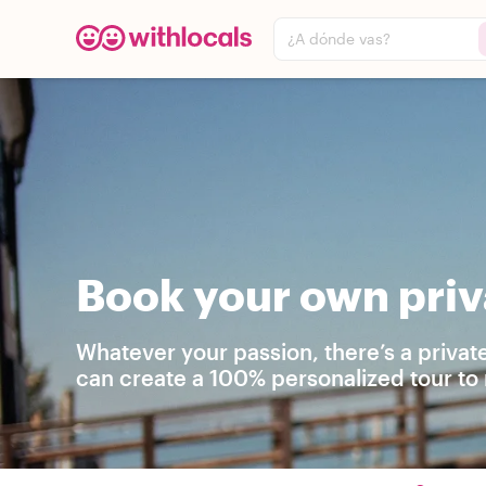
¿A dónde vas?
Book your own priva
Whatever your passion, there’s a private
can create a 100% personalized tour to 