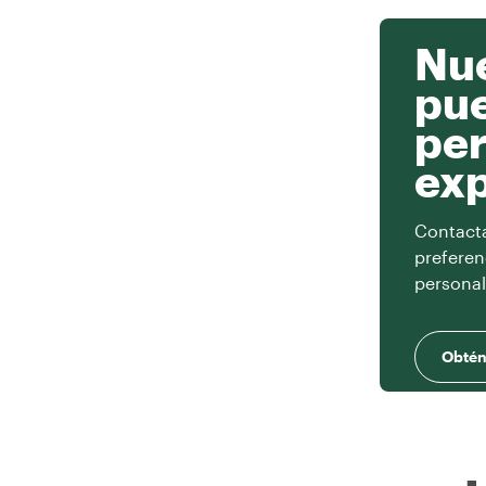
Nue
pu
per
exp
Contacta 
preferen
personal
Obtén