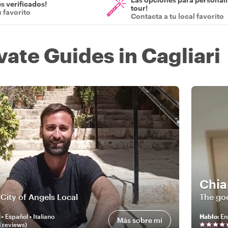
s verificados!
tour!
u favorito
Contacta a tu local favorito
vate Guides in Cagliari
Chia
 City of Angels Local
The goo
 • Español • Italiano
Hablo
:
En
Más sobre mí
3
review
s
)