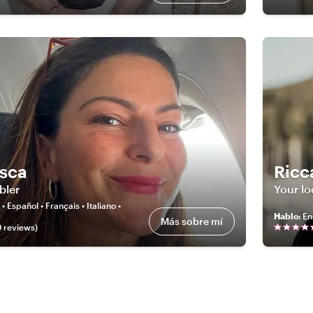
sca
Ricc
bler
Your lo
 • Español • Français • Italiano •
Hablo
:
En
Más sobre mí
0
review
s
)