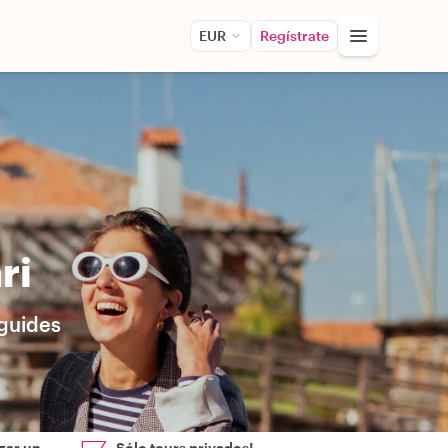
EUR
Regístrate
ri
 guides
zar un
Sólo tours privados!