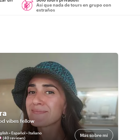
Así que nada de tours en grupo con
extraños
ra
d vibes fellow
glish • Español • Italiano
Más sobre mí
(
40
review
s
)