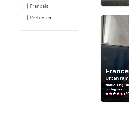
Français
Português
France
Urban ram
Hablo
:
English
Português
(
2