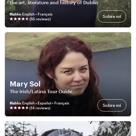
the art, literature and history of Dublin
Hablo
:
English • Français
Sobre mí
(
55
review
s
)
Mary Sol
The Irish/Latina Tour Guide
Hablo
:
English • Español • Français
Sobre mí
(
14
review
s
)