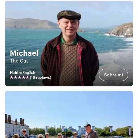
Michael
The Cat
Hablo
:
English
Sobre mí
(
16
review
s
)