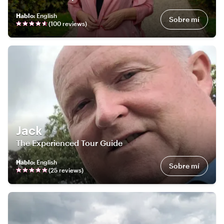
Hablo
:
English
Sobre mí
(
100
review
s
)
Jack
The Experienced Tour Guide
Hablo
:
English
Sobre mí
(
25
review
s
)