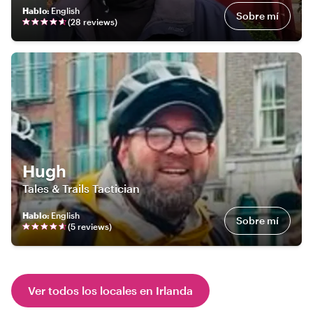
Hablo
:
English
Sobre mí
(
28
review
s
)
Hugh
Tales & Trails Tactician
Hablo
:
English
Sobre mí
(
5
review
s
)
Ver todos los locales en Irlanda