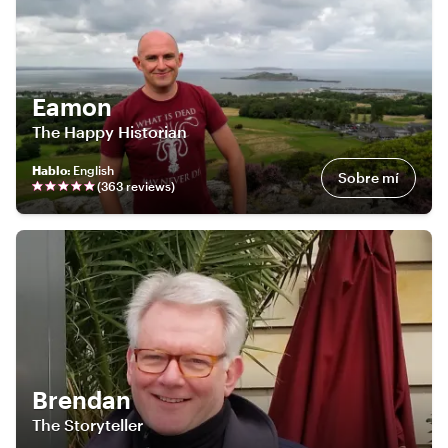
Eamon
The Happy Historian
Hablo
:
English
Sobre mí
(
363
review
s
)
Brendan
The Storyteller