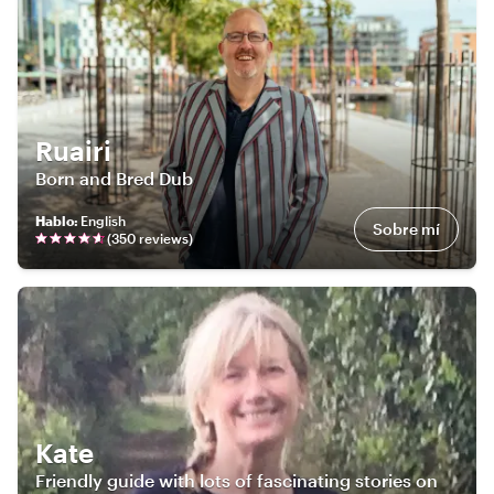
Ruairi
Born and Bred Dub
Hablo
:
English
Sobre mí
(
350
review
s
)
Kate
Friendly guide with lots of fascinating stories on