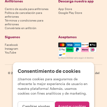
Anfitriones
Descarga nuestra app
Centro de ayuda para anfitriones
App Store
Política de cancelación para
Google Play Store
anfitriones
Términos y condiciones para
anfitriones
Conviértete en anfitrión
Síguenos
Aceptamos
Mastercard, Visa, Amex, Di
Facebook
Instagram
YouTube
La disponibilidad varía según el destino
Consentimiento de cookies
©
2026
Withlocals.com
|
Política de privacidad
|
Cookies
|
Mapa del
sitio
¡Usamos cookies para asegurarnos de
ofrecerte la mejor experiencia de usuario en
nuestra plataforma! Además, usamos
cookies con fines analíticos y de marketing.
Cambiar ajustes
Aceptar cookies