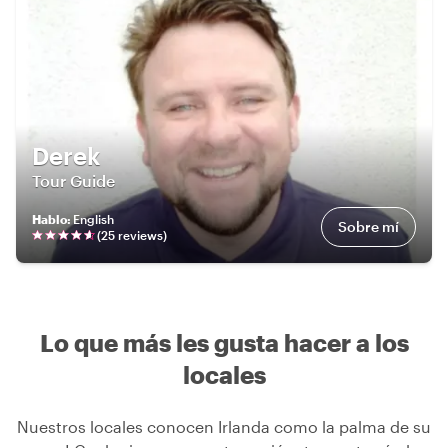
Derek
Tour Guide
Hablo
:
English
Sobre mí
(
25
review
s
)
Lo que más les gusta hacer a los
locales
Nuestros locales conocen Irlanda como la palma de su