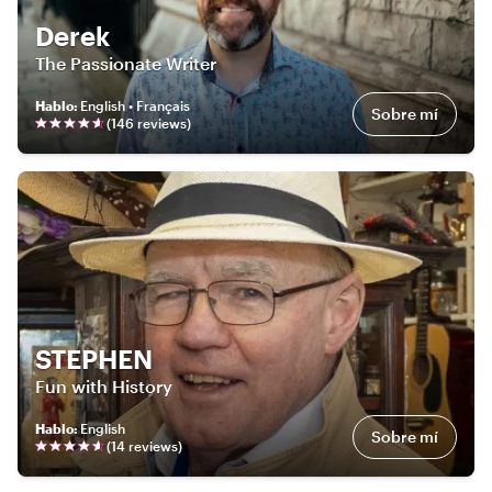
Derek
The Passionate Writer
Hablo
:
English • Français
Sobre mí
(
146
review
s
)
STEPHEN
Fun with History
Hablo
:
English
Sobre mí
(
14
review
s
)