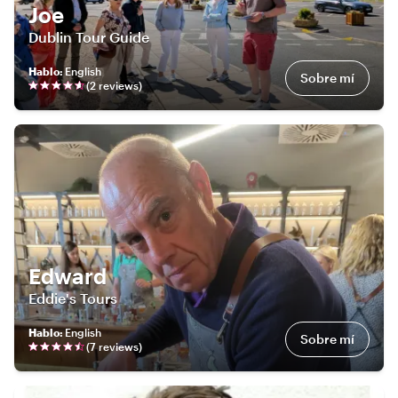
Joe
Dublin Tour Guide
Hablo
:
English
Sobre mí
(
2
review
s
)
Edward
Eddie's Tours
Hablo
:
English
Sobre mí
(
7
review
s
)