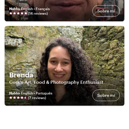
Hablo
:
English • Français
Sobre mí
(
14
review
s
)
Brenda
Cork's Art, Food & Photography Enthusiast
Hablo
:
English • Português
Sobre mí
(
7
review
s
)