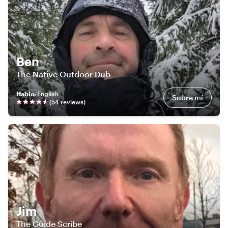
Ben
The Native Outdoor Dub
Hablo
:
English
Sobre mí
(
54
review
s
)
Jim
The Guide Scribe