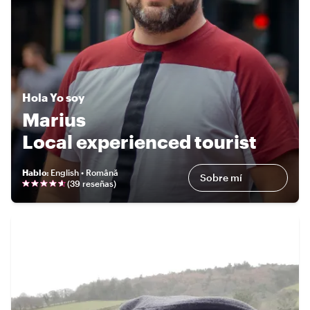
Hola
Yo soy
Marius
Local experienced tourist
Hablo
:
English • Română
Sobre mí
(
39 reseñas
)