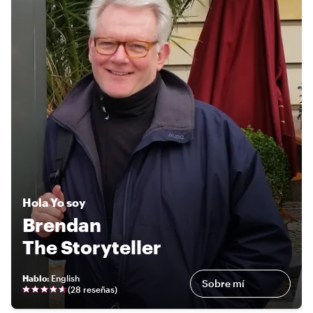
Hola
Yo soy
Brendan
The Storyteller
Hablo
:
English
Sobre mí
(
28 reseñas
)