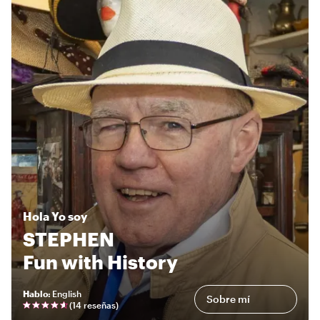
Hola
Yo soy
STEPHEN
Fun with History
Hablo
:
English
Sobre mí
(
14 reseñas
)