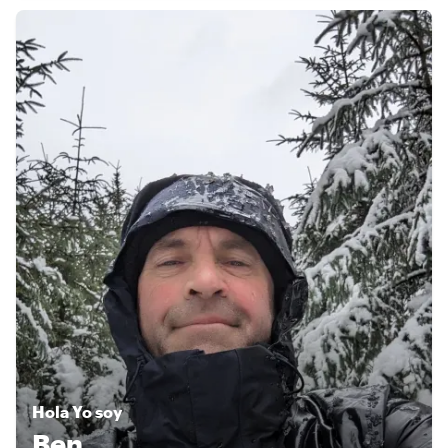
Hola
Yo soy
Ben