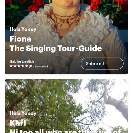
Hola
Yo soy
Fiona
The Singing Tour-Guide
Hablo
:
English
Sobre mí
(
8 reseñas
)
Hola
Yo soy
Karl
Hi too all who are thinking of