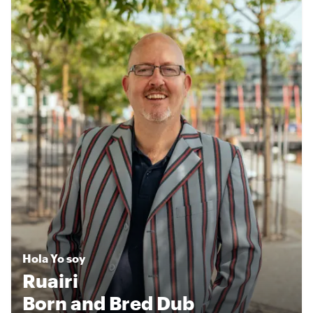
Hola
Yo soy
Ruairi
Born and Bred Dub