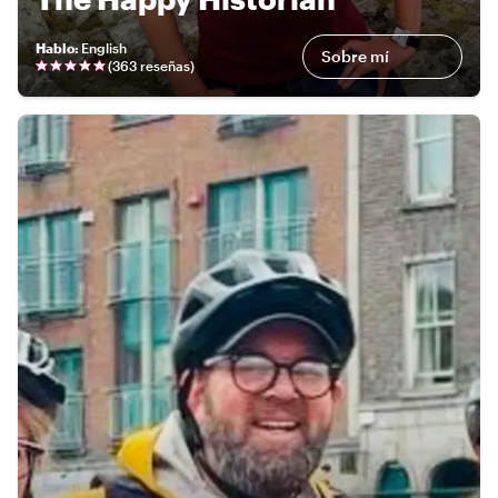
Hablo
:
English
Sobre mí
(
363 reseñas
)