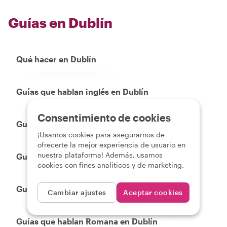
Guías en Dublín
Qué hacer en Dublín
Guías que hablan inglés en Dublín
Consentimiento de cookies
Guías que hablan Francais en Dublín
¡Usamos cookies para asegurarnos de
ofrecerte la mejor experiencia de usuario en
nuestra plataforma! Además, usamos
Guías que hablan Portugues en Dublín
cookies con fines analíticos y de marketing.
Guías que hablan Espanol en Dublín
Cambiar ajustes
Aceptar cookies
Guías que hablan Romana en Dublín