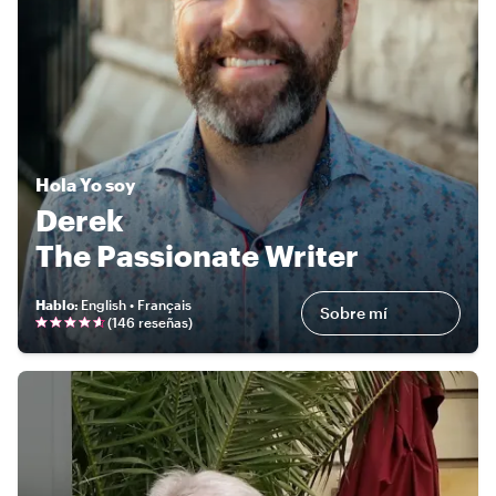
Hola
Yo soy
Derek
The Passionate Writer
Hablo
:
English • Français
Sobre mí
(
146 reseñas
)