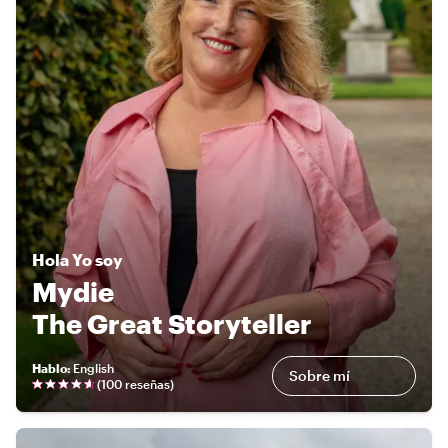
Hola
Yo soy
Mydie
The Great Storyteller
Hablo
:
English
Sobre mí
(
100 reseñas
)