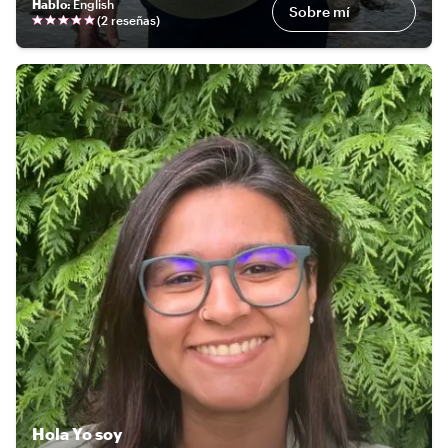
Hablo
:
English
Sobre mí
(
2 reseñas
)
Hola
Yo soy