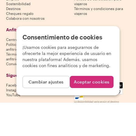
Sostenibilidad
viajeros
Destinos
Términos y condiciones para
Cheques regalo
viajeros
Colabora con nosotros
Anfitriones
Descarga nuestra app
Consentimiento de cookies
Centro de ayuda para anfitriones
App Store
Política de cancelación para
Google Play Store
¡Usamos cookies para asegurarnos de
anfitriones
ofrecerte la mejor experiencia de usuario en
Términos y condiciones para
nuestra plataforma! Además, usamos
anfitriones
Conviértete en anfitrión
cookies con fines analíticos y de marketing.
Síguenos
Aceptamos
Cambiar ajustes
Aceptar cookies
Mastercard, Visa, Amex, Di
Facebook
Instagram
YouTube
La disponibilidad varía según el destino
©
2026
Withlocals.com
|
Política de privacidad
|
Cookies
|
Mapa del
sitio