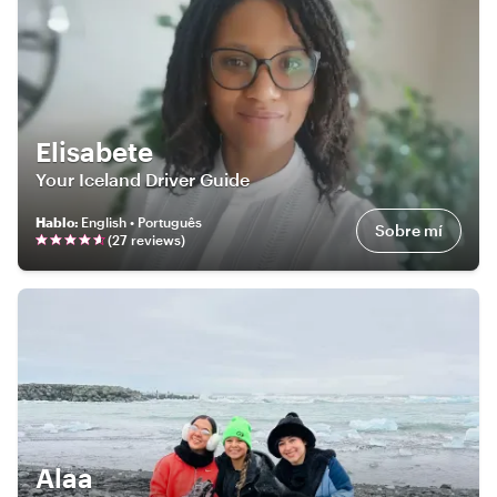
Elisabete
Your Iceland Driver Guide
Hablo
:
English • Português
Sobre mí
(
27
review
s
)
Alaa