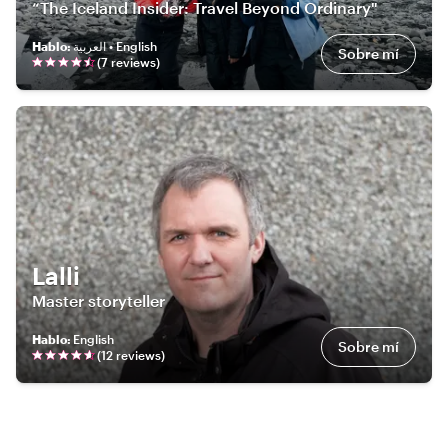
“The Iceland Insider: Travel Beyond Ordinary"
Hablo
:
العربية • English
Sobre mí
(
7
review
s
)
Lalli
Master storyteller
Hablo
:
English
Sobre mí
(
12
review
s
)