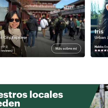
Iris
s City Explorer
Urban 
h • 中文
Hablo
:
En
Más sobre mí
review
s
)
stros locales
eden