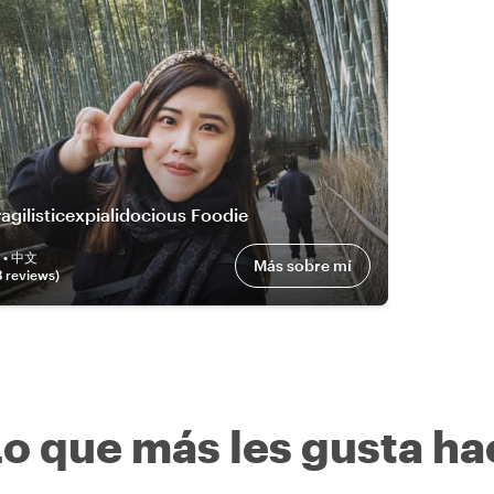
ragilisticexpialidocious Foodie
h • 中文
Más sobre mí
3
review
s
)
o que más les gusta hac