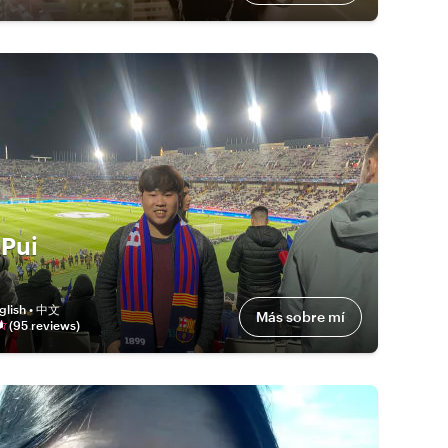
Pui
glish • 中文
Más sobre mí
(
95
review
s
)