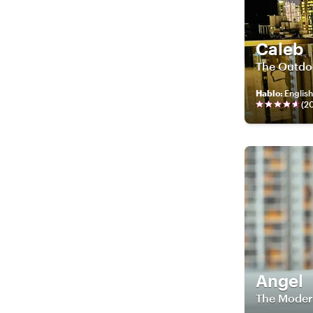
Caleb
The Outdo
Hablo
:
Englis
(
2
Angel
The Moder