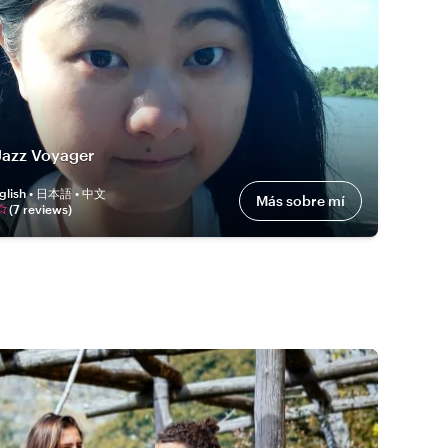
Jazz Voyager
glish • 日本語 • 中文
Más sobre mí
(
7
review
s
)