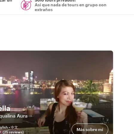
Así que nada de tours en grupo con
extraños
ella
qualina Aura
glish • 中文
Más sobre mí
(
25
review
s
)