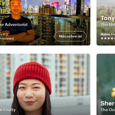
Tony
or Adventurist
The Ho
h • 中文
Hablo
:
En
Más sobre mí
0
review
s
)
She
n Crafty
The Ou