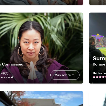
Sum 
s Connoisseur
Ronnie
h • 中文
Hablo
:
En
Más sobre mí
8
review
s
)