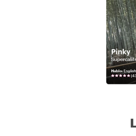
Pinky
Supercalif
Hablo
:
Englis
(
4
L