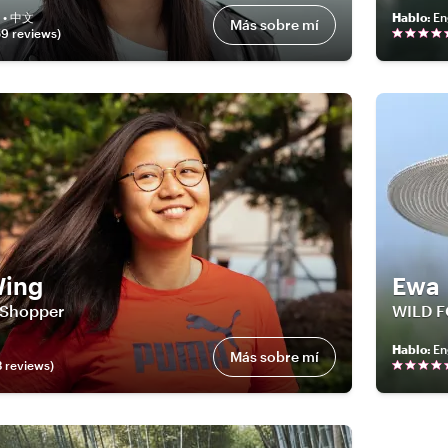
h • 中文
Hablo
:
En
Más sobre mí
59
review
s
)
Wing
Ewa
 Shopper
WILD 
Hablo
:
En
Más sobre mí
3
review
s
)