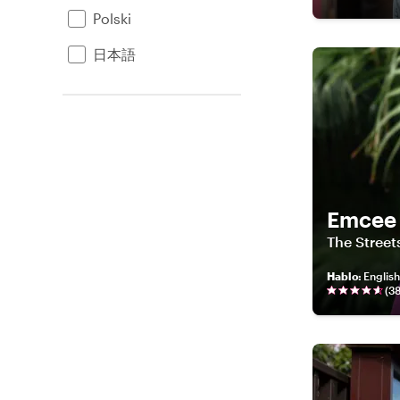
Polski
日本語
Emcee
The Street
Hablo
:
Englis
(
3