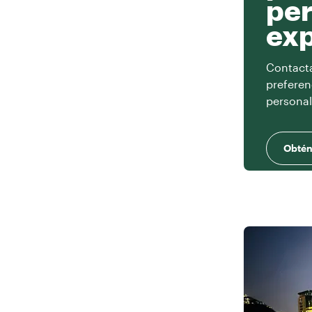
per
exp
Contacta 
preferen
personal
Obtén