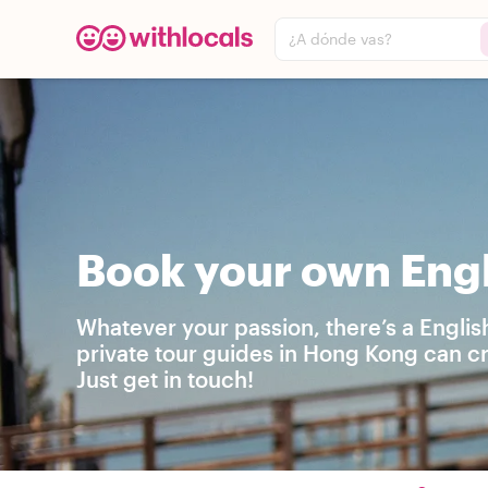
¿A dónde vas?
Book your own Engl
Whatever your passion, there’s a Englis
private tour guides in Hong Kong can c
Just get in touch!