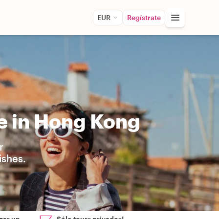
EUR
Regístrate
e in Hong Kong
r
ishes.
zar un
Sólo tours privados!