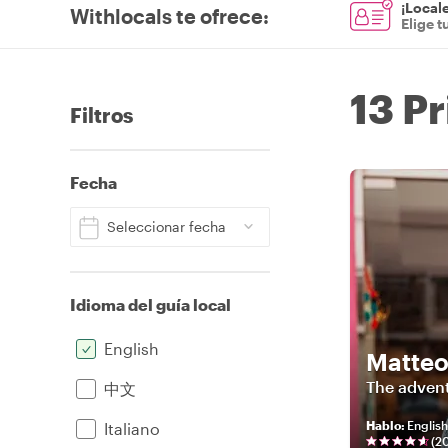
¡Locale
Withlocals te ofrece
:
Elige t
13 P
Filtros
Fecha
Seleccionar fecha
Idioma del guía local
English
Matte
The advent
中文
Hablo
:
English
Italiano
(
2