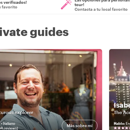
s verificados!
tour!
u favorito
Contacta a tu local favorito
rivate guides
o
Isab
urous explorer
The Ac
 • Italiano
Hablo
:
En
Más sobre mí
04
review
s
)