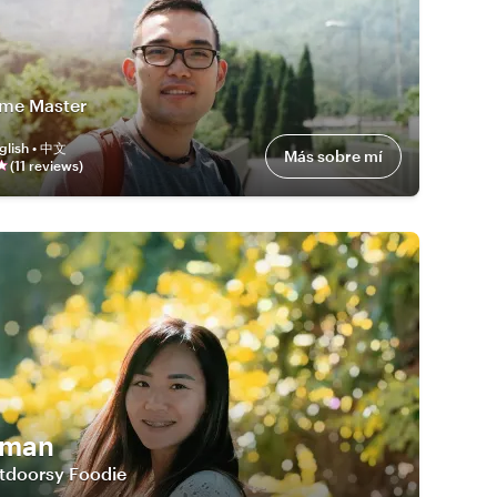
me Master
glish • 中文
Más sobre mí
(
11
review
s
)
rman
tdoorsy Foodie