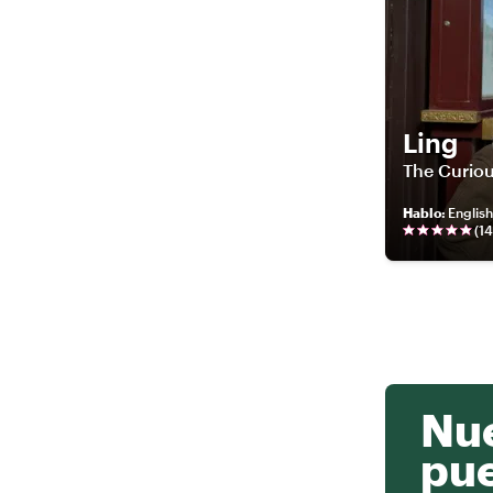
Ling
The Curiou
Hablo
:
Englis
(
14
Nue
pu