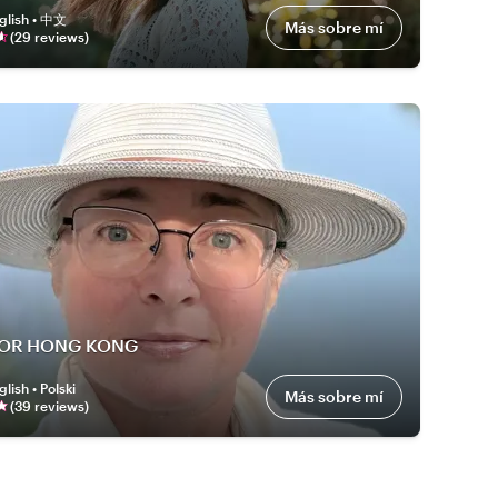
glish • 中文
Más sobre mí
(
29
review
s
)
FOR HONG KONG
glish • Polski
Más sobre mí
(
39
review
s
)