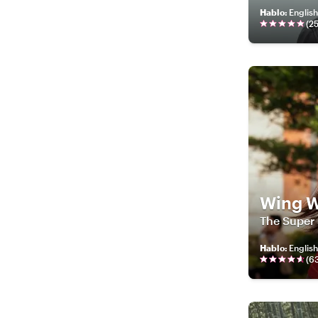
Hablo
:
Englis
(
2
Wing 
The Super
Hablo
:
English
(
6