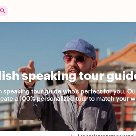
ish speaking tour guid
h speaking tour guide who’s perfect for you. Ou
reate a 100% personalized tour to match your w
Las opciones para personali