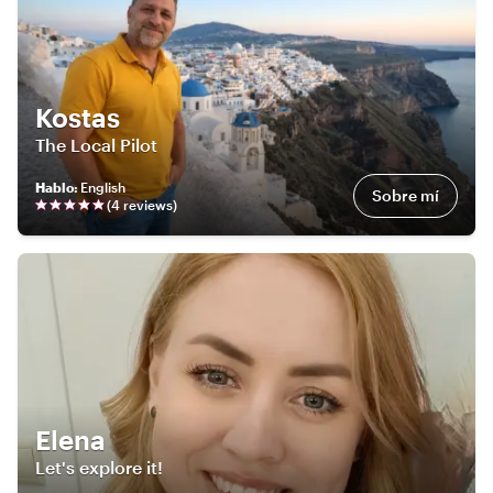
Kostas
The Local Pilot
Hablo
:
English
Sobre mí
(
4
review
s
)
Elena
Let's explore it!