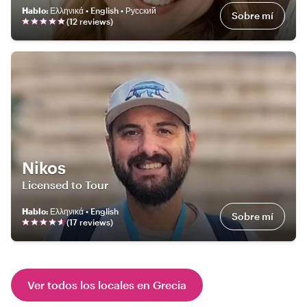
Hablo
:
Ελληνικά • English • Русский
Sobre mí
(
12
review
s
)
Nikos
Licensed to Tour
Hablo
:
Ελληνικά • English
Sobre mí
(
17
review
s
)
Ver todos los locales en Grecia