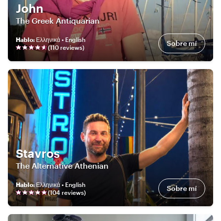
John
The Greek Antiquarian
Hablo
:
Ελληνικά • English
Sobre mí
(
110
review
s
)
Stavros
The Alternative Athenian
Hablo
:
Ελληνικά • English
Sobre mí
(
104
review
s
)