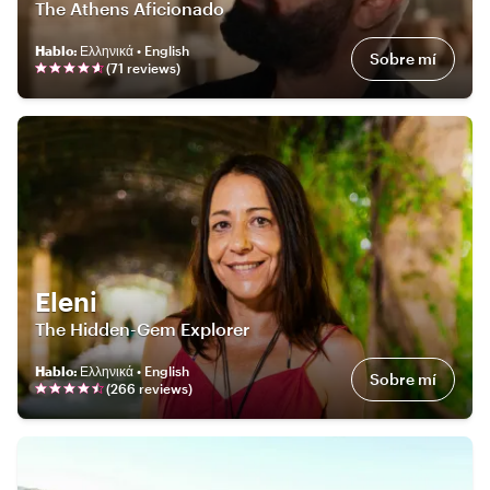
The Athens Aficionado
Hablo
:
Ελληνικά • English
Sobre mí
(
71
review
s
)
Eleni
The Hidden-Gem Explorer
Hablo
:
Ελληνικά • English
Sobre mí
(
266
review
s
)