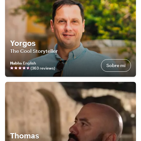
Yorgos
The Cool Storyteller
Hablo
:
English
Sobre mí
(
363
review
s
)
Thomas