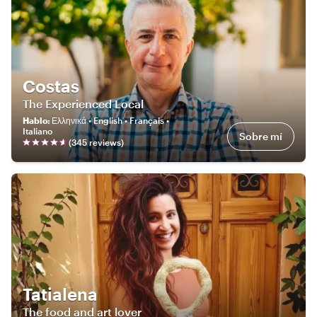
Costas
The Experienced Local
Hablo
:
Ελληνικά • English • Français •
Italiano
Sobre mí
(
345
review
s
)
Tatialena
The food and art lover