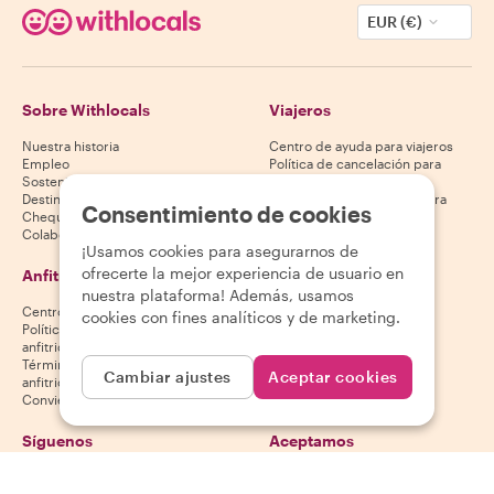
EUR (€)
Sobre Withlocals
Viajeros
Nuestra historia
Centro de ayuda para viajeros
Empleo
Política de cancelación para
Sostenibilidad
viajeros
Destinos
Términos y condiciones para
Consentimiento de cookies
Cheques regalo
viajeros
Colabora con nosotros
¡Usamos cookies para asegurarnos de
ofrecerte la mejor experiencia de usuario en
Anfitriones
Descarga nuestra app
nuestra plataforma! Además, usamos
Centro de ayuda para anfitriones
App Store
cookies con fines analíticos y de marketing.
Política de cancelación para
Google Play Store
anfitriones
Términos y condiciones para
Cambiar ajustes
Aceptar cookies
anfitriones
Conviértete en anfitrión
Síguenos
Aceptamos
Mastercard, Visa, Amex, Di
Facebook