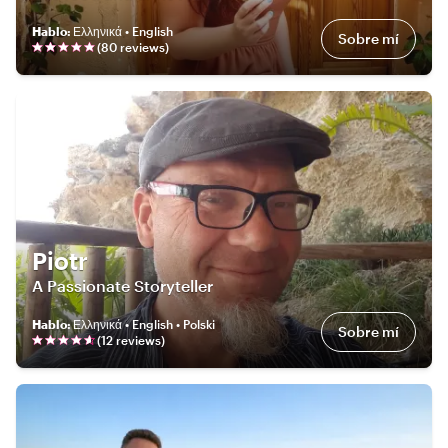
Hablo
:
Ελληνικά • English
Sobre mí
(
80
review
s
)
Piotr
A Passionate Storyteller
Hablo
:
Ελληνικά • English • Polski
Sobre mí
(
12
review
s
)