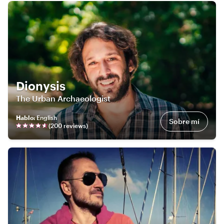
Dionysis
The Urban Archaeologist
Hablo
:
English
Sobre mí
(
200
review
s
)