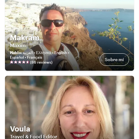
Makram
Maxim
Hablo
:
العربية • Ελληνικά • English •
Español • Français
Sobre mí
(
86
review
s
)
Voula
Travel & Food Editor