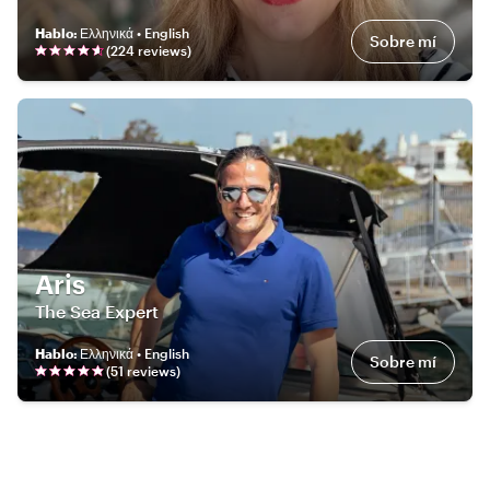
Hablo
:
Ελληνικά • English
Sobre mí
(
224
review
s
)
Aris
The Sea Expert
Hablo
:
Ελληνικά • English
Sobre mí
(
51
review
s
)