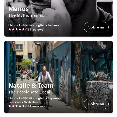
Manos
The Mythomaniac
Hablo
:
Ελληνικά • English • Italiano
Sobre mí
(
171
review
s
)
Natalie & Team
The Passionate Local
Hablo
:
Ελληνικά • English • Español •
Français • Nederlands
Sobre mí
(
141
review
s
)