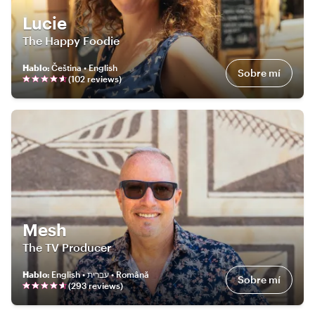
Lucie
The Happy Foodie
Hablo
:
Čeština • English
Sobre mí
(
102
review
s
)
Mesh
The TV Producer
Hablo
:
English • עברית • Română
Sobre mí
(
293
review
s
)