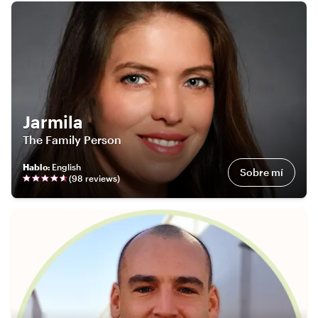
Jarmila
The Family Person
Hablo
:
English
Sobre mí
(
98
review
s
)