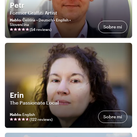
Petr
Former Graffiti Artist
Hablo
:
Čeština • Deutsch • English •
Slovenčina
Sobre mí
(
54
review
s
)
Erin
The Passionate Local
Hablo
:
English
Sobre mí
(
122
review
s
)