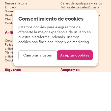
Nuestra historia
Centro de ayuda para viajeros
Empleo
Política de cancelación para
Sostenibilidad
viajeros
Destinos
Términos y condiciones para
Consentimiento de cookies
Cheques regalo
viajeros
Colabora con nosotros
¡Usamos cookies para asegurarnos de
ofrecerte la mejor experiencia de usuario en
Anfitriones
Descarga nuestra app
nuestra plataforma! Además, usamos
Centro de ayuda para anfitriones
App Store
cookies con fines analíticos y de marketing.
Política de cancelación para
Google Play Store
anfitriones
Términos y condiciones para
Cambiar ajustes
Aceptar cookies
anfitriones
Conviértete en anfitrión
Síguenos
Aceptamos
Mastercard, Visa, Amex, Di
Facebook
Instagram
YouTube
La disponibilidad varía según el destino
©
2026
Withlocals.com
|
Política de privacidad
|
Cookies
|
Mapa del