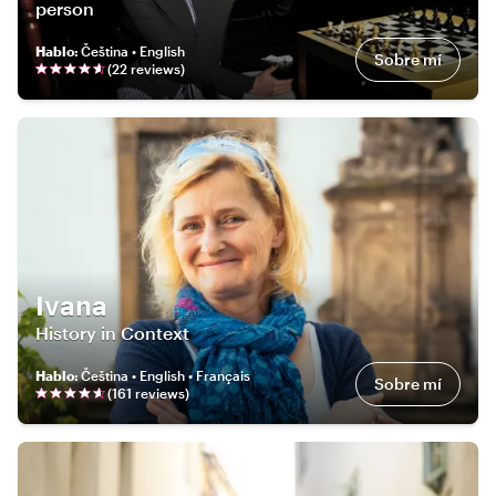
person
Hablo
:
Čeština • English
Sobre mí
(
22
review
s
)
Ivana
History in Context
Hablo
:
Čeština • English • Français
Sobre mí
(
161
review
s
)