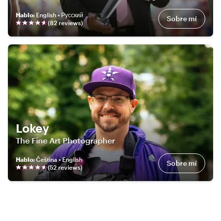
Hablo
:
English • Русский
Sobre mí
(
82
review
s
)
Lokey
The Fine Art Photographer
Hablo
:
Čeština • English
Sobre mí
(
52
review
s
)