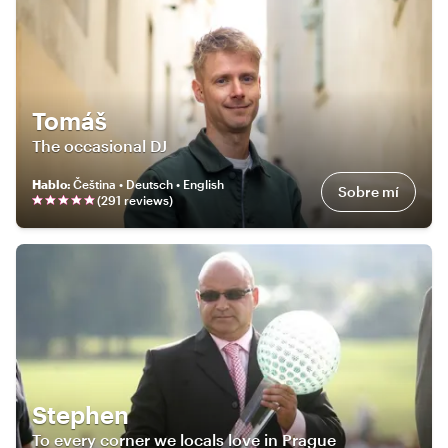
Tomáš
The occasional DJ
Hablo
:
Čeština • Deutsch • English
Sobre mí
(
291
review
s
)
Stephen
To every corner we locals love in Prague