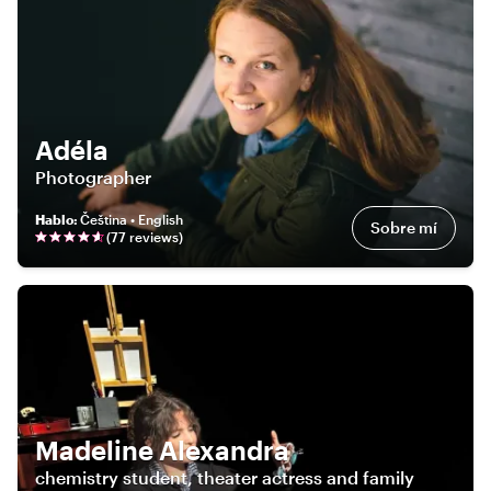
Adéla
Photographer
Hablo
:
Čeština • English
Sobre mí
(
77
review
s
)
Madeline Alexandra
chemistry student, theater actress and family