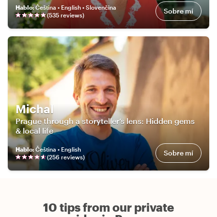
Hablo
:
Čeština • English • Slovenčina
Sobre mí
(
535
review
s
)
Michal
Prague through a storyteller’s lens: Hidden gems
& local life
Hablo
:
Čeština • English
Sobre mí
(
256
review
s
)
10 tips from our private