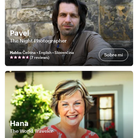
Pavel
The Night Photographer
Hablo
:
Čeština • English • Slovenčina
Sobre mí
(
7
review
s
)
Hana
The World Traveler