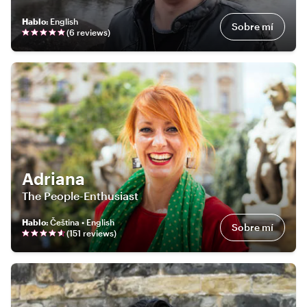
Hablo
:
English
Sobre mí
(
6
review
s
)
Adriana
The People-Enthusiast
Hablo
:
Čeština • English
Sobre mí
(
151
review
s
)