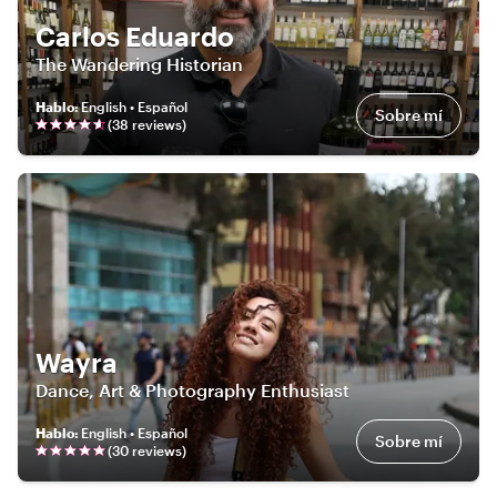
Carlos Eduardo
The Wandering Historian
Hablo
:
English • Español
Sobre mí
(
38
review
s
)
Wayra
Dance, Art & Photography Enthusiast
Hablo
:
English • Español
Sobre mí
(
30
review
s
)