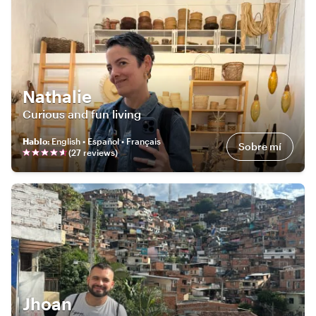
Nathalie
Curious and fun living
Hablo
:
English • Español • Français
Sobre mí
(
27
review
s
)
Jhoan