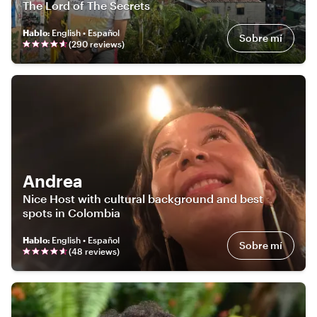
The Lord of The Secrets
Hablo
:
English • Español
Sobre mí
(
290
review
s
)
Andrea
Nice Host with cultural background and best
spots in Colombia
Hablo
:
English • Español
Sobre mí
(
48
review
s
)