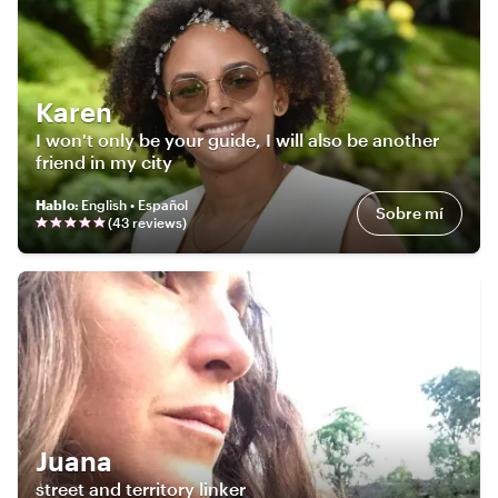
Karen
I won't only be your guide, I will also be another
friend in my city
Hablo
:
English • Español
Sobre mí
(
43
review
s
)
Juana
street and territory linker