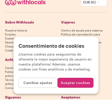
EUR (€)
Sobre Withlocals
Viajeros
Nuestra historia
Centro de ayuda para viajeros
Empleo
Política de cancelación para
Sostenibilidad
viajeros
Destinos
Términos y condiciones para
Consentimiento de cookies
Cheques regalo
viajeros
Colabora con nosotros
¡Usamos cookies para asegurarnos de
ofrecerte la mejor experiencia de usuario en
Anfitriones
Descarga nuestra app
nuestra plataforma! Además, usamos
Centro de ayuda para anfitriones
App Store
cookies con fines analíticos y de marketing.
Política de cancelación para
Google Play Store
anfitriones
Términos y condiciones para
Cambiar ajustes
Aceptar cookies
anfitriones
Conviértete en anfitrión
Síguenos
Aceptamos
Mastercard, Visa, Amex, Di
Facebook
Instagram