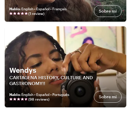
Hablo
:
English • Español • Français
Sobre mí
(
1
review
)
Wendys
CARTAGENA HISTORY, CULTURE AND
GASTRONOMY!!
Hablo
:
English • Español • Português
Sobre mí
(
98
review
s
)