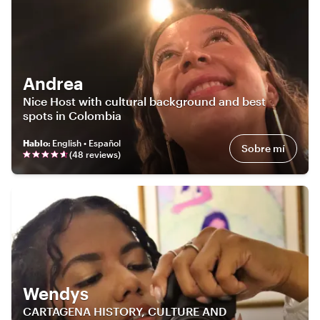
Andrea
Nice Host with cultural background and best
spots in Colombia
Hablo
:
English • Español
Sobre mí
(
48
review
s
)
Wendys
CARTAGENA HISTORY, CULTURE AND