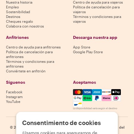
Nuestra historia
Centro de ayuda para viajeros
Empleo
Política de cancelación para
Sostenibilidad
viajeros
Destinos
Términos y condiciones para
Cheques regalo
viajeros
Colabora con nosotros
Anfitriones
Descarga nuestra app
Centro de ayuda para anfitriones
App Store
Política de cancelación para
Google Play Store
anfitriones
Términos y condiciones para
anfitriones
Conviértete en anfitrión
Síguenos
Aceptamos
Mastercard, Visa, Amex, Di
Facebook
Instagram
YouTube
La disponibilidad varía según el destino
Consentimiento de cookies
©
2026
Withlocals.com
|
Política de privacidad
|
Cookies
|
Mapa del
¡Usamos cookies para asegurarnos de
sitio