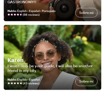
GASTRONOMY!!
Hablo
:
English • Español • Português
Sobre mí
(
98
review
s
)
Karen
I won't only be your guide, I will also be another
friend in my city
Hablo
:
English • Español
Sobre mí
(
43
review
s
)