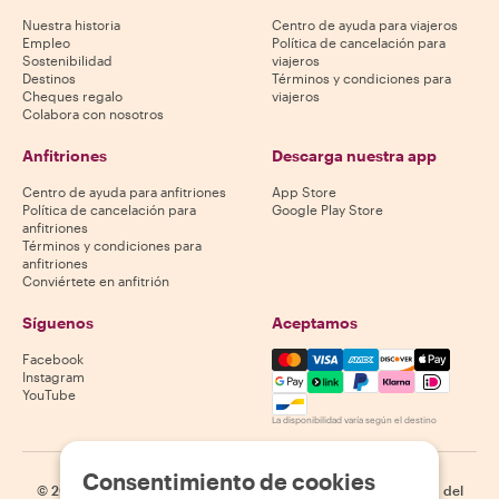
Nuestra historia
Centro de ayuda para viajeros
Empleo
Política de cancelación para
Sostenibilidad
viajeros
Destinos
Términos y condiciones para
Cheques regalo
viajeros
Colabora con nosotros
Anfitriones
Descarga nuestra app
Centro de ayuda para anfitriones
App Store
Política de cancelación para
Google Play Store
anfitriones
Términos y condiciones para
anfitriones
Conviértete en anfitrión
Síguenos
Aceptamos
Mastercard, Visa, Amex, Di
Facebook
Instagram
YouTube
La disponibilidad varía según el destino
Consentimiento de cookies
©
2026
Withlocals.com
|
Política de privacidad
|
Cookies
|
Mapa del