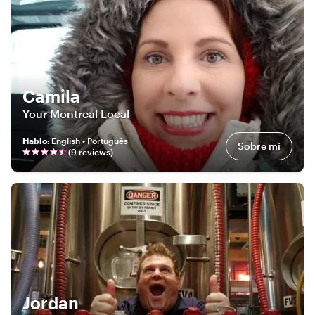
Camila
Your Montreal Local
Hablo
:
English • Português
Sobre mí
(
9
review
s
)
Jordan