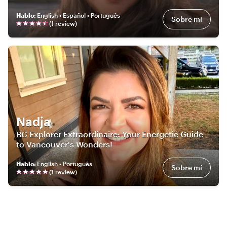
Hablo
:
English • Español • Português
Sobre mí
(
1
review
)
Nadja
BC Explorer Extraordinaire: Your Energetic Guide
to Vancouver's Wonders!
Hablo
:
English • Português
Sobre mí
(
1
review
)