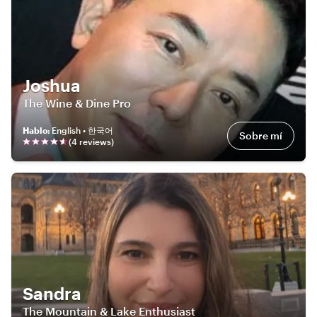
Joshua
The Wine & Dine Pro
Hablo
:
English • 한국어
Sobre mí
(
4
review
s
)
Sandra
The Mountain & Lake Enthusiast