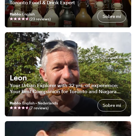
Toronto Food & Drink Expert
Hablo
:
English
Sobre mí
(
23
review
s
)
Leon
Your Urban Explorer with 32 yrs. of experience;
Your best Companion for Toronto and Niagara
Falls
Hablo
:
English • Nederlands
Sobre mí
(
7
review
s
)