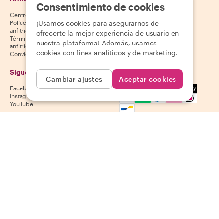
Consentimiento de cookies
Centro de ayuda para anfitriones
App Store
¡Usamos cookies para asegurarnos de
Política de cancelación para
Google Play Store
anfitriones
ofrecerte la mejor experiencia de usuario en
Términos y condiciones para
nuestra plataforma! Además, usamos
anfitriones
cookies con fines analíticos y de marketing.
Conviértete en anfitrión
Síguenos
Aceptamos
Cambiar ajustes
Aceptar cookies
Mastercard, Visa, Amex, Di
Facebook
Instagram
YouTube
La disponibilidad varía según el destino
©
2026
Withlocals.com
|
Política de privacidad
|
Cookies
|
Mapa del
sitio