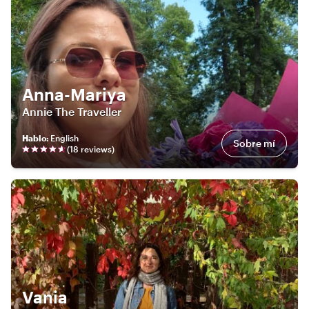
Anna-Mariya
Annie The Traveller
Hablo
:
English
Sobre mí
(
18
review
s
)
Vania