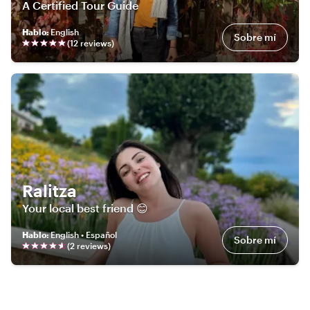
A Certified Tour Guide
Hablo
:
English
Sobre mí
(
12
review
s
)
Ralitza
Your local best friend 😊
Hablo
:
English • Español
Sobre mí
(
2
review
s
)