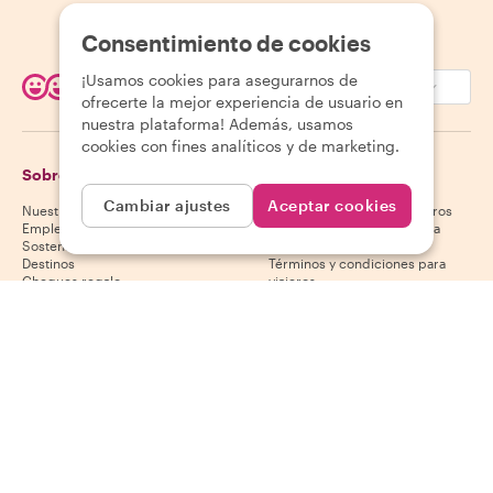
Consentimiento de cookies
¡Usamos cookies para asegurarnos de
EUR (€)
ofrecerte la mejor experiencia de usuario en
nuestra plataforma! Además, usamos
cookies con fines analíticos y de marketing.
Sobre Withlocals
Viajeros
Cambiar ajustes
Aceptar cookies
Nuestra historia
Centro de ayuda para viajeros
Empleo
Política de cancelación para
Sostenibilidad
viajeros
Destinos
Términos y condiciones para
Cheques regalo
viajeros
Colabora con nosotros
Anfitriones
Descarga nuestra app
Centro de ayuda para anfitriones
App Store
Política de cancelación para
Google Play Store
anfitriones
Términos y condiciones para
anfitriones
Conviértete en anfitrión