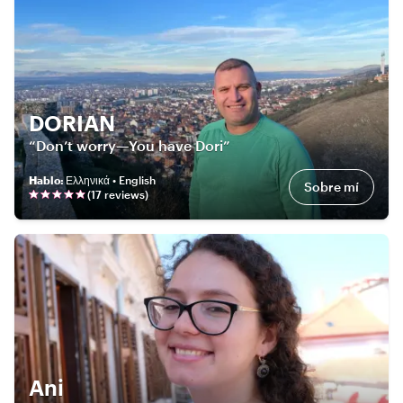
DORIAN
“Don’t worry—You have Dori”
Hablo
:
Ελληνικά • English
Sobre mí
(
17
review
s
)
Ani