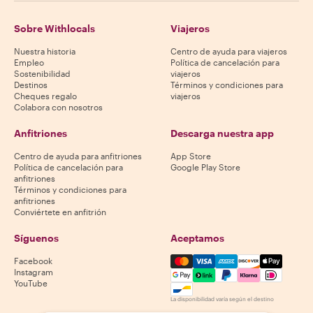
Sobre Withlocals
Viajeros
Nuestra historia
Centro de ayuda para viajeros
Empleo
Política de cancelación para
Sostenibilidad
viajeros
Destinos
Términos y condiciones para
Cheques regalo
viajeros
Colabora con nosotros
Anfitriones
Descarga nuestra app
Centro de ayuda para anfitriones
App Store
Política de cancelación para
Google Play Store
anfitriones
Términos y condiciones para
anfitriones
Conviértete en anfitrión
Síguenos
Aceptamos
Mastercard, Visa, Amex, Di
Facebook
Instagram
YouTube
La disponibilidad varía según el destino