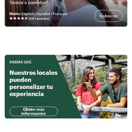
Tirana's narrator!
Hablo
:
English • Español • Français
Sobre mí
(
24
review
s
)
SABÍAS QUE
Nuestros locales
pueden
personalizar tu
experiencia
Obtén más
información