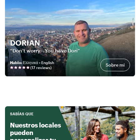
DORIAN
“Don’t worry—You have Dori”
Hablo
:
Ελληνικά • English
Sobre mí
(
17
review
s
)
SABÍAS QUE
Nuestros locales
pueden