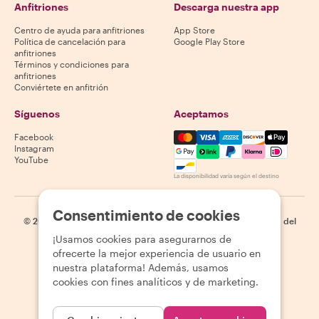
Anfitriones
Descarga nuestra app
Centro de ayuda para anfitriones
App Store
Política de cancelación para
Google Play Store
anfitriones
Términos y condiciones para
anfitriones
Conviértete en anfitrión
Síguenos
Aceptamos
Mastercard, Visa, Amex, Di
Facebook
Instagram
YouTube
La disponibilidad varía según el destino
Consentimiento de cookies
©
2026
Withlocals.com
|
Política de privacidad
|
Cookies
|
Mapa del
sitio
¡Usamos cookies para asegurarnos de
ofrecerte la mejor experiencia de usuario en
nuestra plataforma! Además, usamos
cookies con fines analíticos y de marketing.