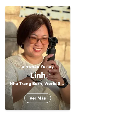
xin chào
Yo soy
Linh
Nha Trang Born, World Seasoned
Ver Más