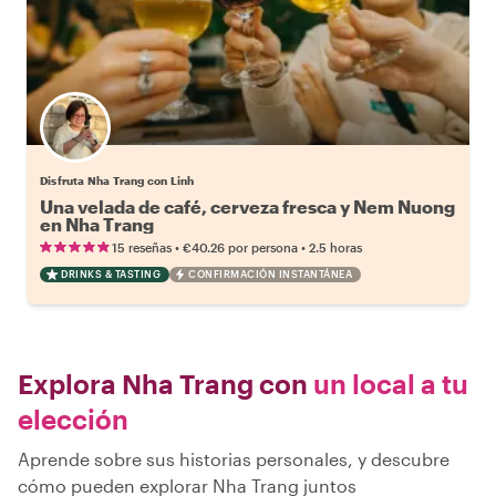
Disfruta Nha Trang con Linh
Una velada de café, cerveza fresca y Nem Nuong
en Nha Trang
•
•
15 reseñas
€40.26
por persona
2.5 horas
DRINKS & TASTING
CONFIRMACIÓN INSTANTÁNEA
Explora Nha Trang con
un local a tu
elección
Aprende sobre sus historias personales, y descubre
cómo pueden explorar Nha Trang juntos