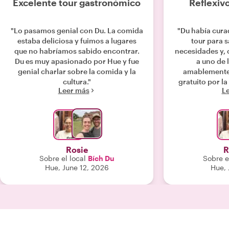
Excelente tour gastronómico
Reflexiv
"Lo pasamos genial con Du. La comida
"Du había cur
estaba deliciosa y fuimos a lugares
tour para s
que no habríamos sabido encontrar.
necesidades y, 
Du es muy apasionado por Hue y fue
a uno de 
genial charlar sobre la comida y la
amablemente 
cultura."
gratuito por la
Leer más
L
llevó a la ú
almorzar a
Rosie
R
Sobre el local
Bích Du
Sobre e
Hue, June 12, 2026
Hue, 