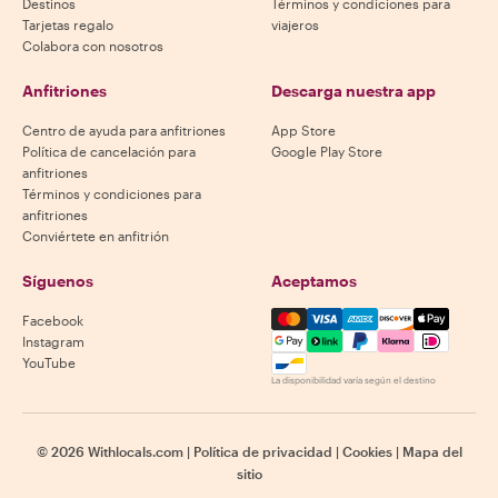
Destinos
Términos y condiciones para
Tarjetas regalo
viajeros
Colabora con nosotros
Anfitriones
Descarga nuestra app
Centro de ayuda para anfitriones
App Store
Política de cancelación para
Google Play Store
anfitriones
Términos y condiciones para
anfitriones
Conviértete en anfitrión
Síguenos
Aceptamos
Mastercard, Visa, Amex, Di
Facebook
Instagram
YouTube
La disponibilidad varía según el destino
©
2026
Withlocals.com
|
Política de privacidad
|
Cookies
|
Mapa del
sitio