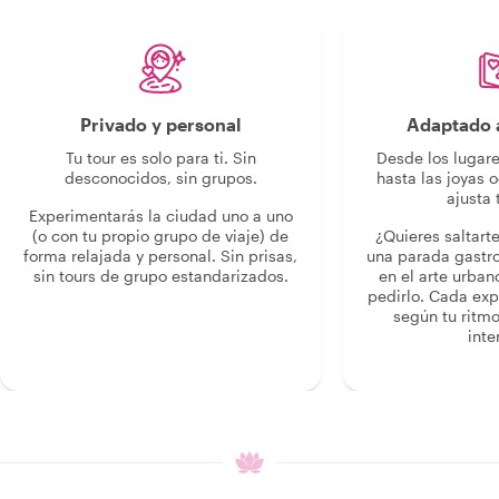
Privado y personal
Adaptado a
Tu tour es solo para ti. Sin
Desde los lugar
desconocidos, sin grupos.
hasta las joyas o
ajusta 
Experimentarás la ciudad uno a uno
(o con tu propio grupo de viaje) de
¿Quieres saltart
forma relajada y personal. Sin prisas,
una parada gastr
sin tours de grupo estandarizados.
en el arte urban
pedirlo. Cada ex
según tu ritmo
inte