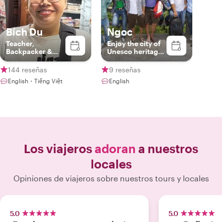
Bích Du
Ngoc
Teacher,
Enjoy the city of
Backpacker &
Unesco heritages
Photographer
with me
144 reseñas
9 reseñas
English・Tiếng Việt
English
Los viajeros
adoran
a nuestros
locales
Opiniones de viajeros sobre nuestros tours y locales
5.0
5.0