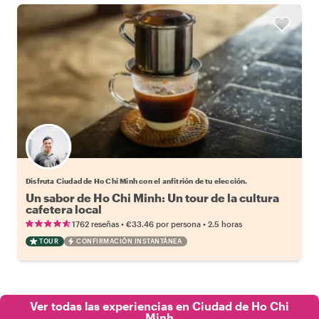
Elige tu local favorito
Disfruta Ciudad de Ho Chi Minh con el anfitrión de tu elección.
Un sabor de Ho Chi Minh: Un tour de la cultura
cafetera local
•
•
1762 reseñas
€33.46
por persona
2.5 horas
TOUR
CONFIRMACIÓN INSTANTÁNEA
Ver todas las experiencias en Ciudad de Ho Chi
Minh