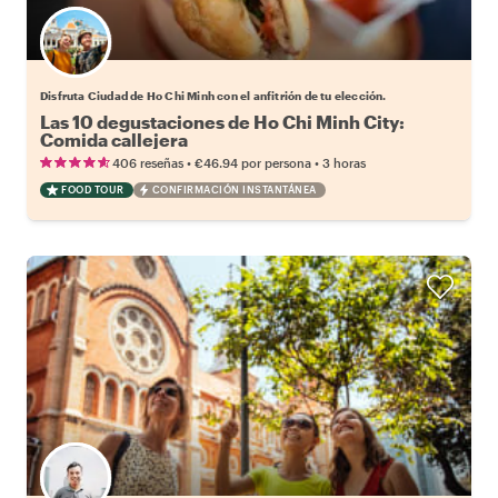
Elige tu local favorito
Disfruta Ciudad de Ho Chi Minh con el anfitrión de tu elección.
Las 10 degustaciones de Ho Chi Minh City:
Comida callejera
•
•
406 reseñas
€46.94
por persona
3 horas
FOOD TOUR
CONFIRMACIÓN INSTANTÁNEA
Elige tu local favorito