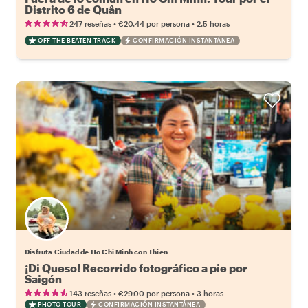
Distrito 6 de Quân
•
•
247 reseñas
€20.44
por persona
2.5 horas
OFF THE BEATEN TRACK
CONFIRMACIÓN INSTANTÁNEA
Disfruta Ciudad de Ho Chi Minh con Thien
¡Di Queso! Recorrido fotográfico a pie por
Saigón
•
•
143 reseñas
€29.00
por persona
3 horas
PHOTO TOUR
CONFIRMACIÓN INSTANTÁNEA