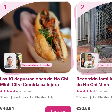
1
2
Elige a tu local favorito
Elige a tu l
Las 10 degustaciones de Ho Chi
Recorrido famili
Minh City: Comida callejera
de Ho Chi Minh
406 reseñas
557 reseñas
3 hours
|
Food tours
|
Ho Chi Minh City
2.5 hours
|
|
Ho Chi Minh 
€46.94
€20.59
Explorar