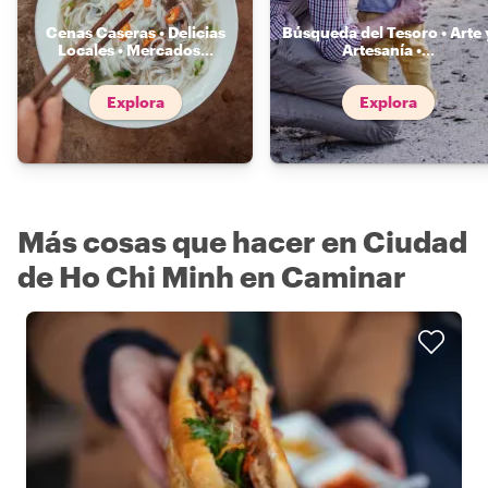
Cenas Caseras • Delicias
Búsqueda del Tesoro • Arte 
Locales • Mercados
...
Artesanía •
...
Explora
Explora
Más cosas que hacer en Ciudad
de Ho Chi Minh en Caminar