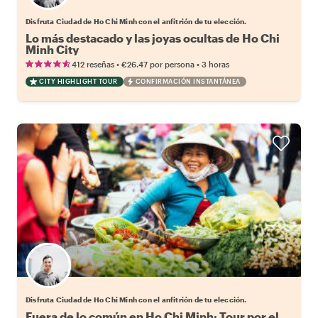
Disfruta Ciudad de Ho Chi Minh con el anfitrión de tu elección.
Lo más destacado y las joyas ocultas de Ho Chi
Minh City
•
•
412 reseñas
€26.47
por persona
3 horas
CITY HIGHLIGHT TOUR
CONFIRMACIÓN INSTANTÁNEA
Elige tu local favorito
Disfruta Ciudad de Ho Chi Minh con el anfitrión de tu elección.
Fuera de lo común en Ho Chi Minh: Tour por el