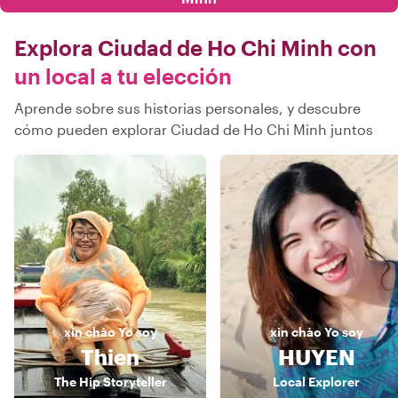
Explora Ciudad de Ho Chi Minh con
un local a tu elección
Aprende sobre sus historias personales, y descubre
cómo pueden explorar Ciudad de Ho Chi Minh juntos
xin chào
Yo soy
xin chào
Yo soy
Thien
HUYEN
The Hip Storyteller
Local Explorer