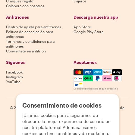
Cheques regalo
viajeros
Colabora con nosotros
Anfitriones
Descarga nuestra app
Centro de ayuda para anfitriones
App Store
Política de cancelación para
Google Play Store
anfitriones
Términos y condiciones para
anfitriones
Conviértete en anfitrión
Síguenos
Aceptamos
Mastercard, Visa, Amex, Di
Facebook
Instagram
YouTube
La disponibilidad varía según el destino
Consentimiento de cookies
©
2026
Withlocals.com
|
Política de privacidad
|
Cookies
|
Mapa del
sitio
¡Usamos cookies para asegurarnos de
ofrecerte la mejor experiencia de usuario en
nuestra plataforma! Además, usamos
cookies con fines analíticos y de marketing.