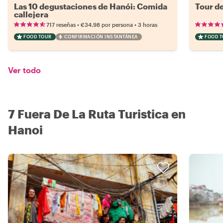
Las 10 degustaciones de Hanói: Comida
Tour d
callejera
•
•
717 reseñas
€34.98
por persona
3 horas
FOOD TOUR
CONFIRMACIÓN INSTANTÁNEA
FOOD 
Ver todo
7 Fuera De La Ruta Turistica en
Hanoi