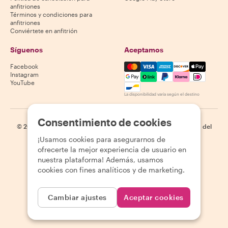
anfitriones
Términos y condiciones para
anfitriones
Conviértete en anfitrión
Síguenos
Aceptamos
Mastercard, Visa, Amex, Di
Facebook
Instagram
YouTube
La disponibilidad varía según el destino
Consentimiento de cookies
©
2026
Withlocals.com
|
Política de privacidad
|
Cookies
|
Mapa del
sitio
¡Usamos cookies para asegurarnos de
ofrecerte la mejor experiencia de usuario en
nuestra plataforma! Además, usamos
cookies con fines analíticos y de marketing.
Cambiar ajustes
Aceptar cookies