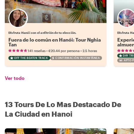
Elige tu local favorito
Disfruta Hanói con el anfitrión de tu elección.
Disfruta H
Fuera de lo común en Hanói: Tour Nghia
Experi
Tan
almuer
•
•
141 reseñas
€20.44
por persona
2.5 horas
DAY TRI
OFF THE BEATEN TRACK
CONFIRMACIÓN INSTANTÁNEA
APTO P
Ver todo
13 Tours De Lo Mas Destacado De
La Ciudad en Hanoi