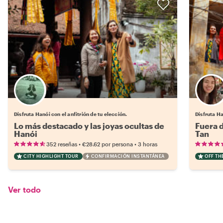
Elige tu local favorito
Disfruta Hanói con el anfitrión de tu elección.
Disfruta Ha
Lo más destacado y las joyas ocultas de
Fuera 
Hanói
Tan
•
•
352 reseñas
€28.62
por persona
3 horas
CITY HIGHLIGHT TOUR
CONFIRMACIÓN INSTANTÁNEA
OFF TH
Ver todo