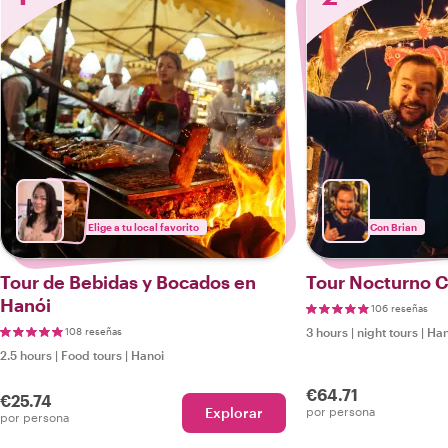
Elige a tu local favorito
Con Brian
Tour de Bebidas y Bocados en
Tour Nocturno C
Hanói
106 reseñas
108 reseñas
3 hours
|
night tours
|
Han
2.5 hours
|
Food tours
|
Hanoi
€64.71
€25.74
Explorar
por persona
por persona