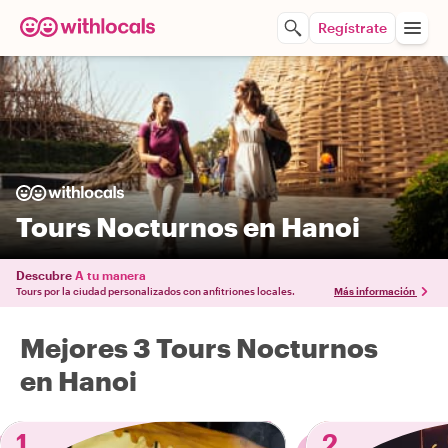
Regístrate
Tours Nocturnos en Hanoi
Descubre
A tu manera
Tours por la ciudad personalizados con anfitriones locales.
Más información
Mejores 3 Tours Nocturnos
en Hanoi
1
2