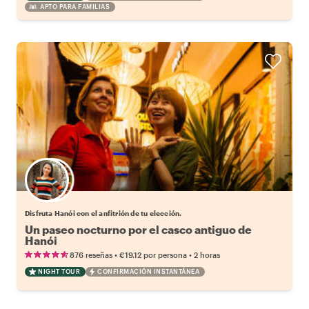
APTO PARA FAMILIAS
Elige tu local favorito
Disfruta Hanói con el anfitrión de tu elección.
Un paseo nocturno por el casco antiguo de
Hanói
•
•
876 reseñas
€19.12
por persona
2 horas
NIGHT TOUR
CONFIRMACIÓN INSTANTÁNEA