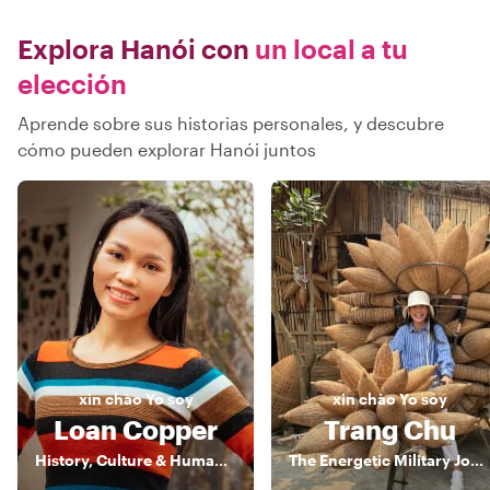
Explora Hanói con
un local a tu
elección
Aprende sobre sus historias personales, y descubre
cómo pueden explorar Hanói juntos
xin chào
Yo soy
xin chào
Yo soy
Loan Copper
Trang Chu
History, Culture & Human Stories of Vietnam
The Energetic Military Journalist