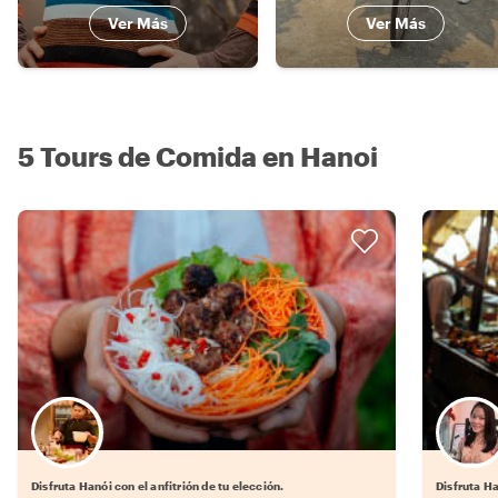
Ver Más
Ver Más
5 Tours de Comida en Hanoi
Elige tu local favorito
Disfruta Hanói con el anfitrión de tu elección.
Disfruta Ha