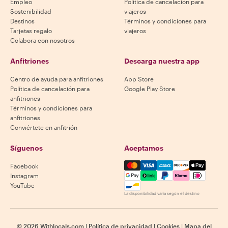
Empleo
Política de cancelación para
Sostenibilidad
viajeros
Destinos
Términos y condiciones para
Tarjetas regalo
viajeros
Colabora con nosotros
Anfitriones
Descarga nuestra app
Centro de ayuda para anfitriones
App Store
Política de cancelación para
Google Play Store
anfitriones
Términos y condiciones para
anfitriones
Conviértete en anfitrión
Síguenos
Aceptamos
Mastercard, Visa, Amex, Di
Facebook
Instagram
YouTube
La disponibilidad varía según el destino
©
2026
Withlocals.com
|
Política de privacidad
|
Cookies
|
Mapa del