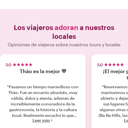
Los viajeros
adoran
a nuestros
locales
Opiniones de viajeros sobre nuestros tours y locales
5.0
5.0
Thào es la mejor 💜
¡El mejor 
"Pasamos un tiempo maravilloso con
"Reservamos a
Thào. Fue un encanto absoluto, muy
mantuvimos un
cálida, dulce y atenta, además de
abierto y deja
increíblemente conocedora de la
sus lugares 
gastronomía, la historia y la cultura
algunas otras 
local. Realmente escuchó lo que
(Ba Na Hills, l
Leer más
L
buscábamos en nuestro tour privado y
Hoi An, etc.).
nos llevó a todos esos lugares locales
siempre estaba