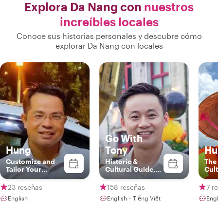
Explora Da Nang con
nuestros
increíbles locales
Conoce sus historias personales y descubre cómo
explorar Da Nang con locales
Go With
Hung
Tony
Hu
Customize and
Historic &
The
Tailor Your
Cultural Guide,
Cult
Greatest
Storyteller
Con
Experience
23 reseñas
158 reseñas
7 r
English
English・Tiếng Việt
Engl