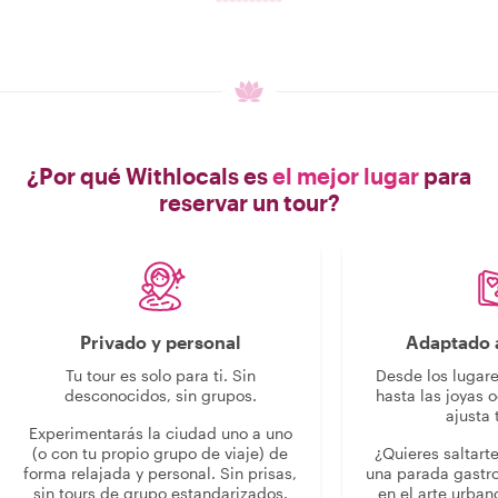
¿Por qué Withlocals es
el mejor lugar
para
reservar un tour?
Privado y personal
Adaptado a
Tu tour es solo para ti. Sin
Desde los lugar
desconocidos, sin grupos.
hasta las joyas o
ajusta 
Experimentarás la ciudad uno a uno
(o con tu propio grupo de viaje) de
¿Quieres saltart
forma relajada y personal. Sin prisas,
una parada gastr
sin tours de grupo estandarizados.
en el arte urban