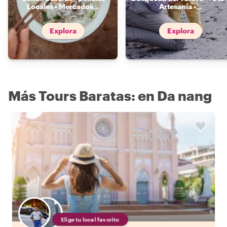
Locales • Mercados
...
Artesanía •
...
Explora
Explora
Más Tours Baratas: en Da nang
Elige tu local favorito