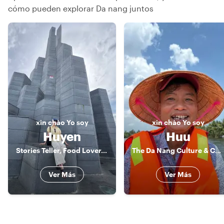
cómo pueden explorar Da nang juntos
xin chào
Yo soy
xin chào
Yo soy
Huyen
Huu
Stories Teller, Food Lover, and History
The Da Nang Culture & Cuisine Connoisseur
Ver Más
Ver Más