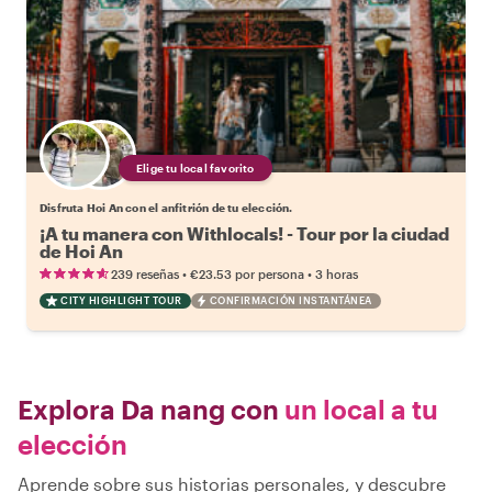
Elige tu local favorito
Disfruta Hoi An con el anfitrión de tu elección.
¡A tu manera con Withlocals! - Tour por la ciudad
de Hoi An
•
•
239 reseñas
€23.53
por persona
3 horas
CITY HIGHLIGHT TOUR
CONFIRMACIÓN INSTANTÁNEA
Explora Da nang con
un local a tu
elección
Aprende sobre sus historias personales, y descubre