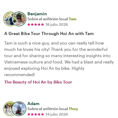
Benjamin
Sobre el anfitrión local
Tam
18 julio 2026
A Great Bike Tour Through Hoi An with Tam
Tam is such a nice guy, and you can really tell how
much he loves his city! Thank you for the wonderful
tour and for sharing so many interesting insights into
Vietnamese culture and food. We had a blast and really
enjoyed exploring Hoi An by bike. Highly
recommended!
The Beauty of Hoi An by Bike Tour
Adam
Sobre el anfitrión local
Thuy
14 julio 2026