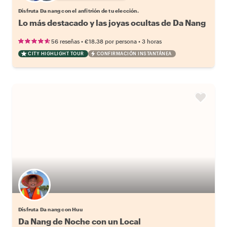
Disfruta Da nang con el anfitrión de tu elección.
Lo más destacado y las joyas ocultas de Da Nang
•
•
56 reseñas
€18.38
por persona
3 horas
CITY HIGHLIGHT TOUR
CONFIRMACIÓN INSTANTÁNEA
Disfruta Da nang con Huu
Da Nang de Noche con un Local