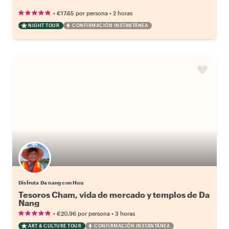
•
•
€17.65
por persona
2 horas
NIGHT TOUR
CONFIRMACIÓN INSTANTÁNEA
Disfruta Da nang con Huu
Tesoros Cham, vida de mercado y templos de Da
Nang
•
•
€20.96
por persona
3 horas
ART & CULTURE TOUR
CONFIRMACIÓN INSTANTÁNEA