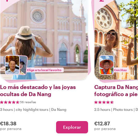
Elige a tu local favorito
Con Huu
Lo más destacado y las joyas
Captura Da Nang
ocultas de Da Nang
fotográfico a pie
56 reseñas
3 hours
|
city highlight tours
|
Da Nang
2.5 hours
|
Photo tours
|
D
€18.38
€12.87
Explorar
por persona
por persona