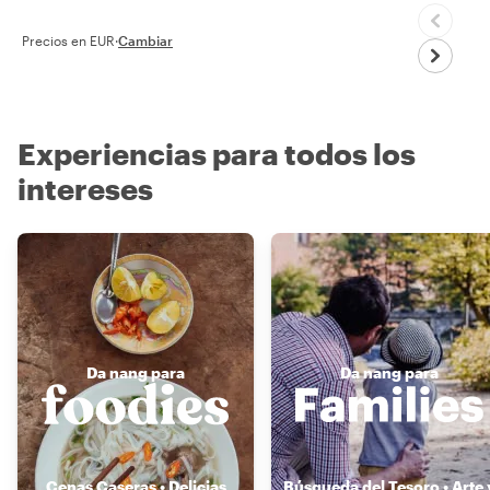
Precios en EUR
·
Cambiar
Experiencias para todos los
intereses
Da nang para
Da nang para
Cenas Caseras • Delicias
Búsqueda del Tesoro • Arte 