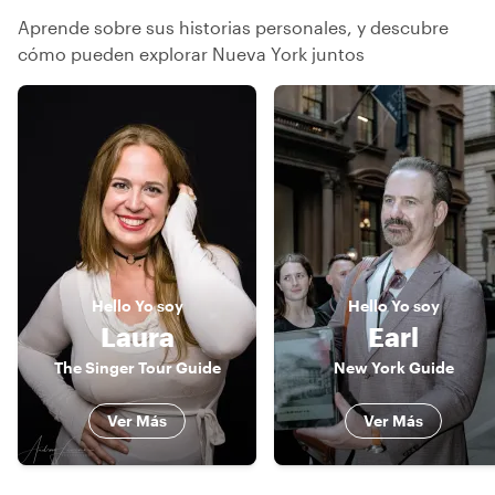
Aprende sobre sus historias personales, y descubre
cómo pueden explorar Nueva York juntos
Hello
Yo soy
Hello
Yo soy
Laura
Earl
The Singer Tour Guide
New York Guide
Ver Más
Ver Más