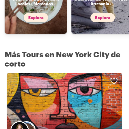
Locales • Mercados
...
Artesanía •
...
Explora
Explora
Más Tours en New York City de
corto