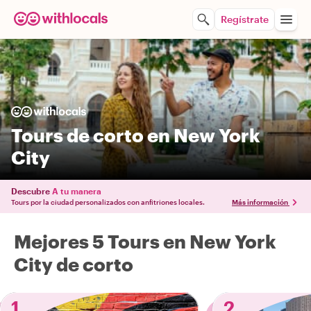
Regístrate
Tours de corto en New York
City
Descubre
A tu manera
Tours por la ciudad personalizados con anfitriones locales.
Más información
Mejores 5 Tours en New York
City de corto
1
2