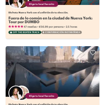
Elige tu local favorito
Disfruta Nueva York con el anfitrión de tu elección.
Fuera de lo común en la ciudad de Nueva York:
Tour por DUMBO
•
•
47 reseñas
€56.99
por persona
2.5 horas
OFF THE BEATEN TRACK
CONFIRMACIÓN INSTANTÁNEA
Elige tu local favorito
Disfruta Nueva York con el anfitrión de tu elección.