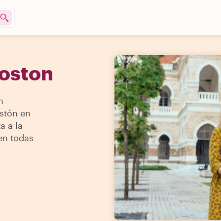
Boston
n
ostón en
a a la
en todas