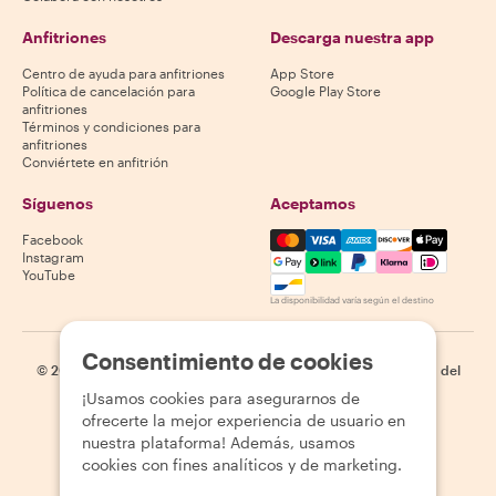
Anfitriones
Descarga nuestra app
Centro de ayuda para anfitriones
App Store
Política de cancelación para
Google Play Store
anfitriones
Términos y condiciones para
anfitriones
Conviértete en anfitrión
Síguenos
Aceptamos
Mastercard, Visa, Amex, Di
Facebook
Instagram
YouTube
La disponibilidad varía según el destino
Consentimiento de cookies
©
2026
Withlocals.com
|
Política de privacidad
|
Cookies
|
Mapa del
sitio
¡Usamos cookies para asegurarnos de
ofrecerte la mejor experiencia de usuario en
nuestra plataforma! Además, usamos
cookies con fines analíticos y de marketing.