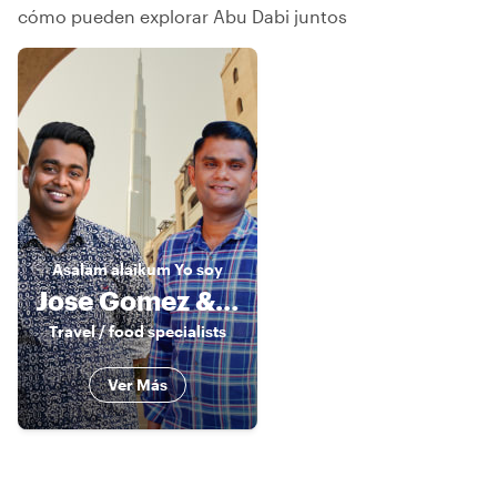
cómo pueden explorar Abu Dabi juntos
Asalam alaikum
Yo soy
Jose Gomez & Sandy Nat
Travel / food specialists
Ver Más