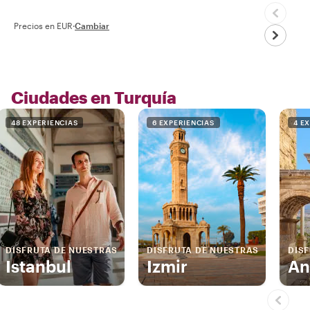
Precios en EUR
·
Cambiar
Ciudades en Turquía
48 EXPERIENCIAS
6 EXPERIENCIAS
4 E
DISFRUTA DE NUESTRAS
DISFRUTA DE NUESTRAS
DIS
Istanbul
Izmir
An