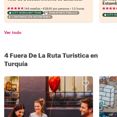
Estamb
•
•
144 reseñas
€29.91
por persona
1.5 horas
CITY HIGHLIGHT TOUR
TRANSPORTE PÚBLICO
CITY H
CONFIRMACIÓN INSTANTÁNEA
Ver todo
4 Fuera De La Ruta Turistica en
Turquía