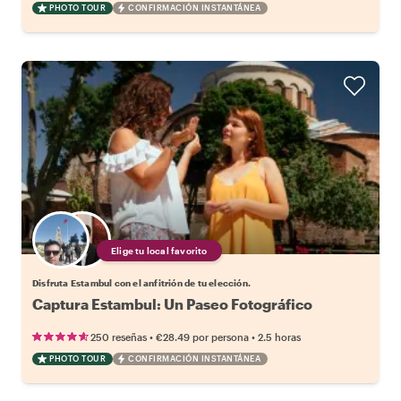
PHOTO TOUR
CONFIRMACIÓN INSTANTÁNEA
Elige tu local favorito
Disfruta Estambul con el anfitrión de tu elección.
Captura Estambul: Un Paseo Fotográfico
•
•
250 reseñas
€28.49
por persona
2.5 horas
PHOTO TOUR
CONFIRMACIÓN INSTANTÁNEA