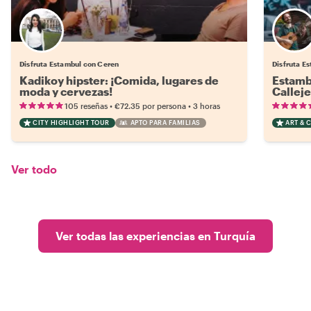
Disfruta Estambul con Ceren
Disfruta E
Kadikoy hipster: ¡Comida, lugares de
Estambu
moda y cervezas!
Calleje
•
•
105 reseñas
€72.35
por persona
3 horas
CITY HIGHLIGHT TOUR
APTO PARA FAMILIAS
ART & 
Ver todo
Ver todas las experiencias en Turquía