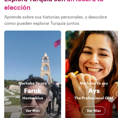
elección
Aprende sobre sus historias personales, y descubre
cómo pueden explorar Turquía juntos
Merhaba
Yo soy
Merhaba
Yo soy
Faruk
Ays
Hostanblue
The Professional Chef
Ver Más
Ver Más