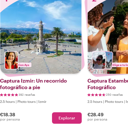
Con Ays
Elige a tu l
Captura Izmir: Un recorrido
Captura Estambu
fotográfico a pie
Fotográfico
392 reseñas
250 reseñas
2.5 hours
|
Photo tours
|
Izmir
2.5 hours
|
Photo tours
|
I
€18.38
€28.49
Explorar
por persona
por persona