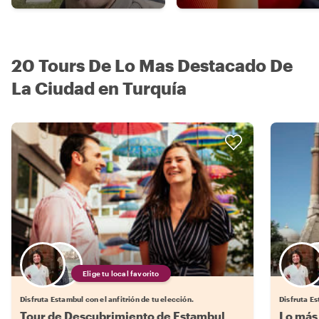
20 Tours De Lo Mas Destacado De
La Ciudad en Turquía
Elige tu local favorito
Disfruta Estambul con el anfitrión de tu elección.
Disfruta Es
Tour de Descubrimiento de Estambul
Lo más 