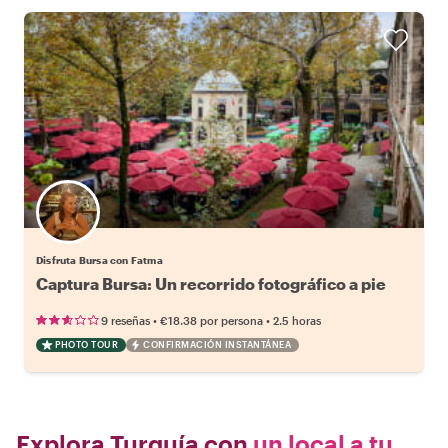
Disfruta Bursa con Fatma
Captura Bursa: Un recorrido fotográfico a pie
•
•
9 reseñas
€18.38
por persona
2.5 horas
PHOTO TOUR
CONFIRMACIÓN INSTANTÁNEA
Explora Turquía con
un local a tu