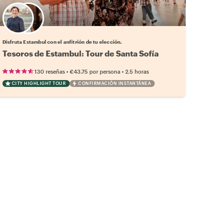
Elige tu local favorito
Disfruta Estambul con el anfitrión de tu elección.
Tesoros de Estambul: Tour de Santa Sofía
•
•
130 reseñas
€43.75
por persona
2.5 horas
CITY HIGHLIGHT TOUR
CONFIRMACIÓN INSTANTÁNEA