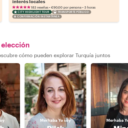
interés locales
•
•
183 reseñas
€90.00
por persona
3 horas
CITY HIGHLIGHT TOUR
TRANSPORTE PÚBLICO
CONFIRMACIÓN INSTANTÁNEA
u elección
descubre cómo pueden explorar Turquía juntos
soy
Merhaba
Yo soy
Merhaba
Y