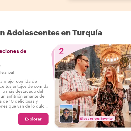
n Adolescentes en Turquía
2
aciones de
s
|
Istanbul
 la mejor comida de
ce tus antojos de comida
on lo más destacado del
 un anfitrión amante de
a de 10 deliciosas y
ones que van de lo dulce
como bebidas en un
ronómico por Estambul.
Explorar
Elige a tu local favorito