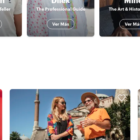
ah
Dilek
Min
Teller
The Professional Guide
The Art & Hist
Ver Más
Ver Má