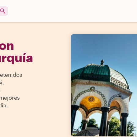
Con
urquía
retenidos
í,
n
 mejores
ía.