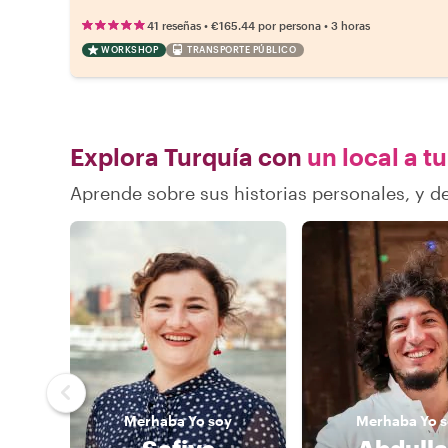
•
•
41 reseñas
€165.44
por persona
3 horas
WORKSHOP
TRANSPORTE PÚBLICO
Explora Turquía con
un local a t
Aprende sobre sus historias personales, y 
Merhaba
Yo soy
Merhaba
Yo 