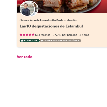
Elige tu local favorito
Disfruta Estambul con el anfitrión de tu elección.
Las 10 degustaciones de Estambul
•
•
664 reseñas
€72.43
por persona
3 horas
FOOD TOUR
CONFIRMACIÓN INSTANTÁNEA
Ver todo