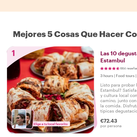
Mejores 5 Cosas Que Hacer Co
1
Las 10 degust
Estambul
664 reseña
3 hours
|
Food tours
Listo para probar
Estambul? Satisfa
y cultura local c
camino, junto con
la comida. Disfrut
típicas degustaci
a lo salado, así 
€72.43
sabroso tour gast
Elige a tu local favorito
por persona