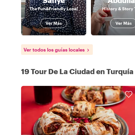
Safiye
Abdull
The Fun&Friendly Local
History & Story 
Ver Más
Ver Más
Ver todos los guías locales
19 Tour De La Ciudad en Turquía