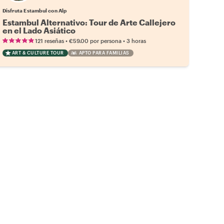
Disfruta Estambul con Alp
Estambul Alternativo: Tour de Arte Callejero
en el Lado Asiático
•
•
121 reseñas
€59.00
por persona
3 horas
ART & CULTURE TOUR
APTO PARA FAMILIAS