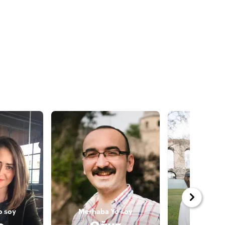
o soy
Merhaba
Yo soy
Merhab