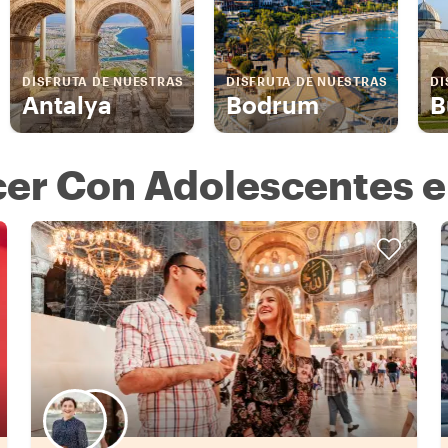
DISFRUTA DE NUESTRAS
DISFRUTA DE NUESTRAS
DI
Antalya
Bodrum
B
er Con Adolescentes e
Elige tu local favorito