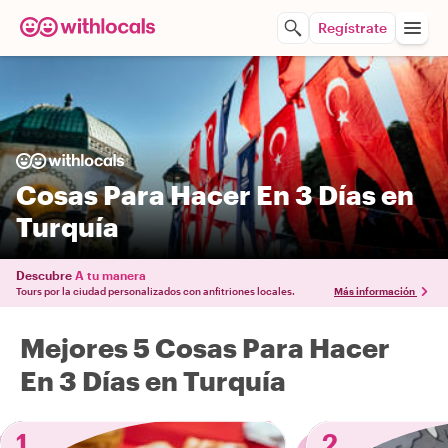
Regístrate
Cosas Para Hacer En 3 Días en
Turquía
Descubre
A tu manera
Tours por la ciudad personalizados con anfitriones locales.
Más información
Mejores 5 Cosas Para Hacer
En 3 Días en Turquía
1
2