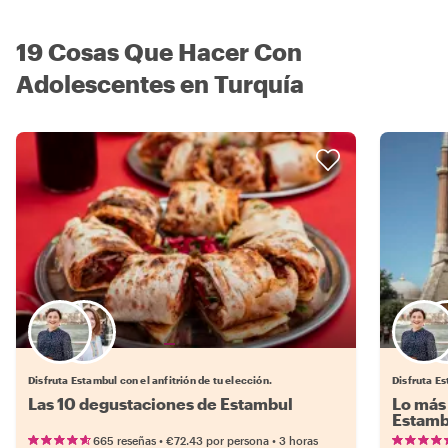
19 Cosas Que Hacer Con
Adolescentes en Turquía
Elige tu local favorito
Disfruta Estambul con el anfitrión de tu elección.
Disfruta Es
Las 10 degustaciones de Estambul
Lo más 
Estamb
•
•
665 reseñas
€72.43
por persona
3 horas