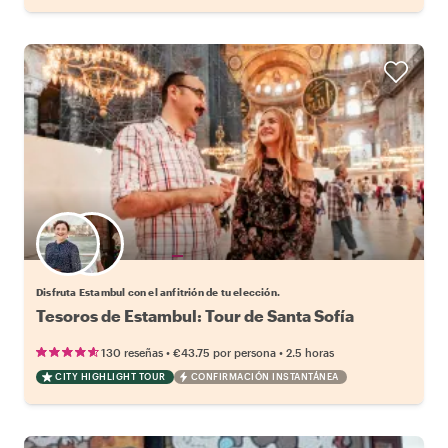
Elige tu local favorito
Disfruta Estambul con el anfitrión de tu elección.
Tesoros de Estambul: Tour de Santa Sofía
•
•
130 reseñas
€43.75
por persona
2.5 horas
CITY HIGHLIGHT TOUR
CONFIRMACIÓN INSTANTÁNEA