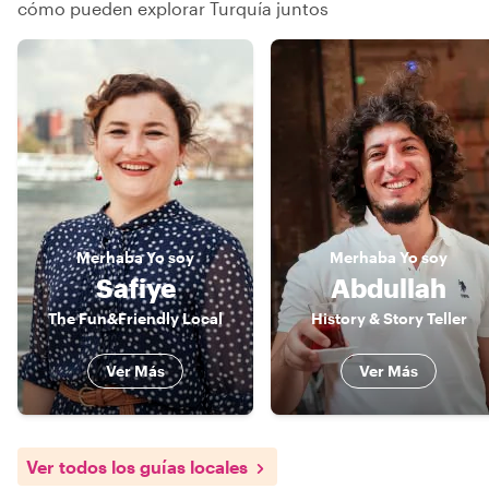
cómo pueden explorar Turquía juntos
Merhaba
Yo soy
Merhaba
Yo soy
Safiye
Abdullah
The Fun&Friendly Local
History & Story Teller
Ver Más
Ver Más
Ver todos los guías locales