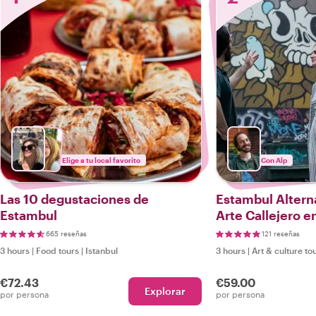
Elige a tu local favorito
Con Alp
Las 10 degustaciones de
Estambul Alterna
Estambul
Arte Callejero e
665 reseñas
121 reseñas
3 hours
|
Food tours
|
Istanbul
3 hours
|
Art & culture to
€72.43
€59.00
Explorar
por persona
por persona