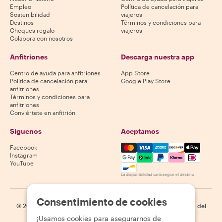
Empleo
Política de cancelación para
Sostenibilidad
viajeros
Destinos
Términos y condiciones para
Cheques regalo
viajeros
Colabora con nosotros
Anfitriones
Descarga nuestra app
Centro de ayuda para anfitriones
App Store
Política de cancelación para
Google Play Store
anfitriones
Términos y condiciones para
anfitriones
Conviértete en anfitrión
Síguenos
Aceptamos
Mastercard, Visa, Amex, Di
Facebook
Instagram
YouTube
La disponibilidad varía según el destino
Consentimiento de cookies
©
2026
Withlocals.com
|
Política de privacidad
|
Cookies
|
Mapa del
sitio
¡Usamos cookies para asegurarnos de