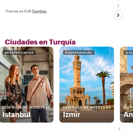
Precios en EUR
·
Cambiar
Ciudades en Turquía
48 EXPERIENCIAS
6 EXPERIENCIAS
4 E
DISFRUTA DE NUESTRAS
DISFRUTA DE NUESTRAS
DIS
Istanbul
Izmir
An