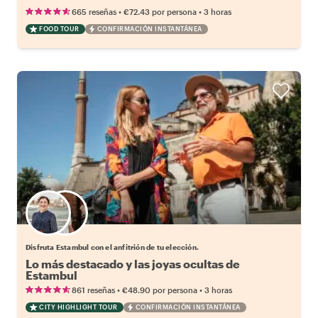
•
•
665 reseñas
€72.43
por persona
3 horas
FOOD TOUR
CONFIRMACIÓN INSTANTÁNEA
Elige tu local favorito
Disfruta Estambul con el anfitrión de tu elección.
Lo más destacado y las joyas ocultas de
Estambul
•
•
861 reseñas
€48.90
por persona
3 horas
CITY HIGHLIGHT TOUR
CONFIRMACIÓN INSTANTÁNEA