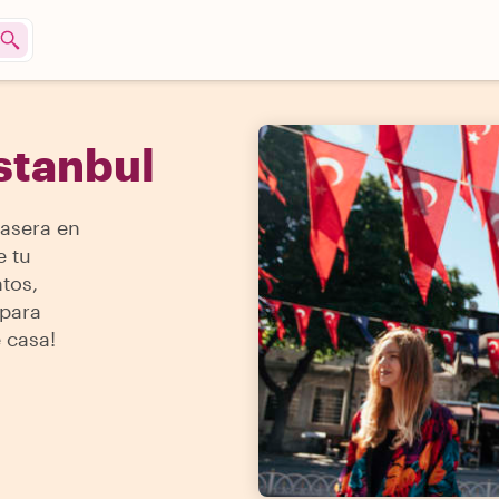
stanbul
asera en
e tu
tos,
 para
 casa!