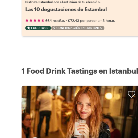
Disfruta Estambul con el anfitrión de tu elección.
Las 10 degustaciones de Estambul
•
•
664 reseñas
€72.43
por persona
3 horas
FOOD TOUR
CONFIRMACIÓN INSTANTÁNEA
1 Food Drink Tastings en Istanbu