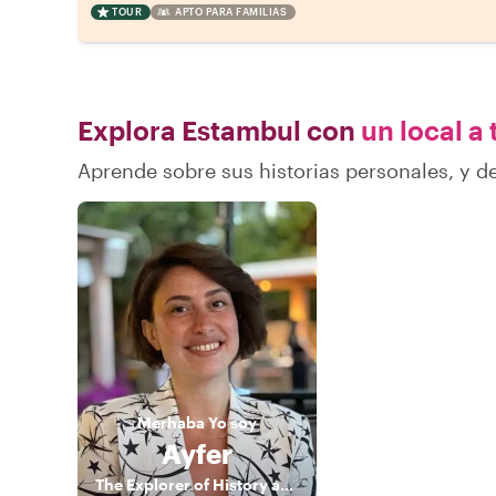
TOUR
APTO PARA FAMILIAS
Explora Estambul con
un local a 
Aprende sobre sus historias personales, y 
Merhaba
Yo soy
Ayfer
The Explorer of History and Lifestyle