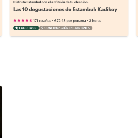
Disfruta Estambul con el anfitrión de tu elección.
Las 10 degustaciones de Estambul: Kadikoy
•
•
171 reseñas
€72.43
por persona
3 horas
FOOD TOUR
CONFIRMACIÓN INSTANTÁNEA
l