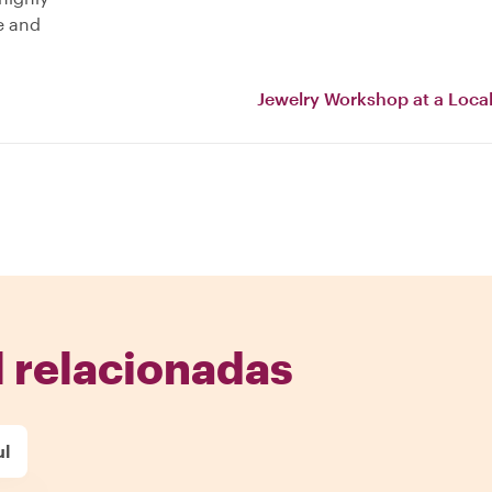
e and
Jewelry Workshop at a Local
l relacionadas
ul