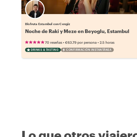
Disfruta Estambul con Cengiz
Noche de Raki y Meze en Beyoglu, Estambul
•
•
70 reseñas
€63.79
por persona
2.5 horas
DRINKS & TASTING
CONFIRMACIÓN INSTANTÁNEA
Lo que otros viajer