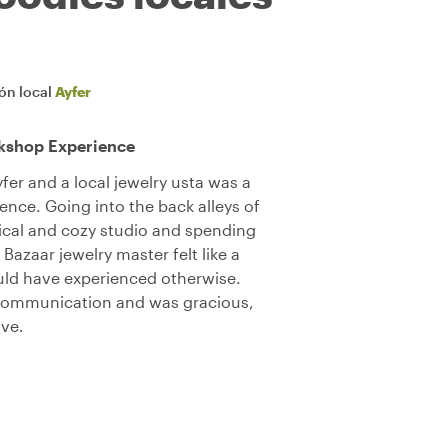
ión local
Ayfer
kshop Experience
er and a local jewelry usta was a
ience. Going into the back alleys of
rical and cozy studio and spending
Bazaar jewelry master felt like a
ould have experienced otherwise.
 communication and was gracious,
ive.