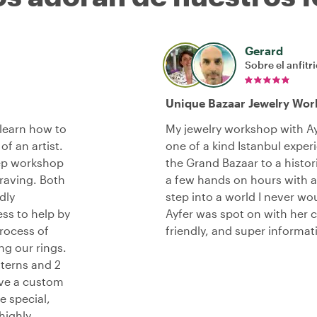
Gerard
Sobre el anfitr
Unique Bazaar Jewelry Wor
 learn how to
My jewelry workshop with Ayf
of an artist.
one of a kind Istanbul exper
rep workshop
the Grand Bazaar to a histo
raving. Both
a few hands on hours with a 
dly
step into a world I never w
ss to help by
Ayfer was spot on with her
process of
friendly, and super informat
ng our rings.
tterns and 2
ave a custom
 special,
highly