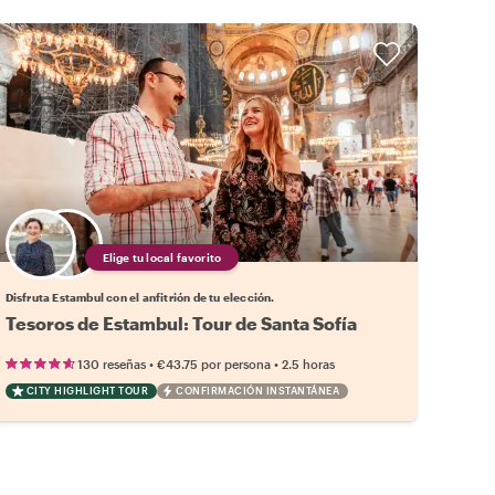
Elige tu local favorito
Disfruta Estambul con el anfitrión de tu elección.
Tesoros de Estambul: Tour de Santa Sofía
•
•
130 reseñas
€43.75
por persona
2.5 horas
CITY HIGHLIGHT TOUR
CONFIRMACIÓN INSTANTÁNEA