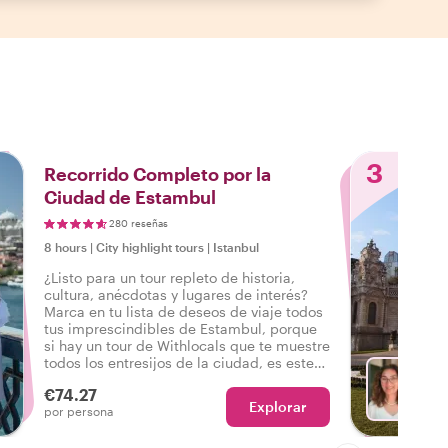
3
Recorrido Completo por la
Ciudad de Estambul
280 reseñas
8 hours
|
City highlight tours
|
Istanbul
¿Listo para un tour repleto de historia,
cultura, anécdotas y lugares de interés?
Marca en tu lista de deseos de viaje todos
tus imprescindibles de Estambul, porque
si hay un tour de Withlocals que te muestre
todos los entresijos de la ciudad, es este
tour completo y personalizado de
€74.27
Estambul.
Explorar
Con Ni
por persona