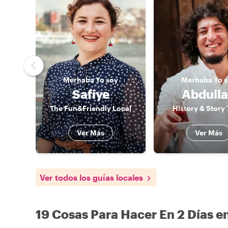
Merhaba
Yo soy
Merhaba
Yo 
Safiye
Abdull
The Fun&Friendly Local
History & Story 
Ver Más
Ver Más
Ver todos los guías locales
19 Cosas Para Hacer En 2 Días en