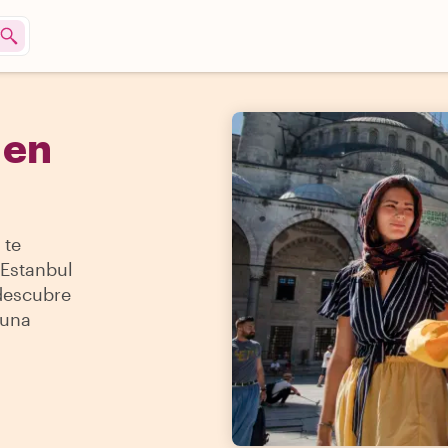
 en
 te
Estanbul
 descubre
 una