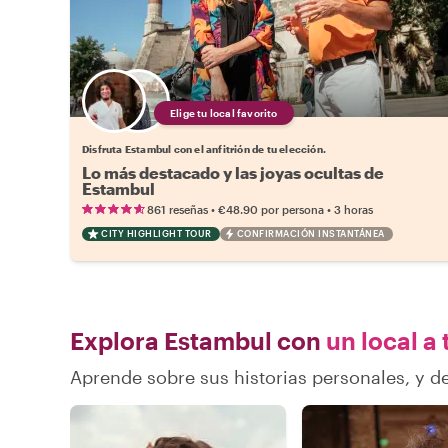
Elige tu local favorito
Disfruta Estambul con el anfitrión de tu elección.
Lo más destacado y las joyas ocultas de
Estambul
•
•
861 reseñas
€48.90
por persona
3 horas
CITY HIGHLIGHT TOUR
CONFIRMACIÓN INSTANTÁNEA
Explora Estambul con
un local a 
Aprende sobre sus historias personales, y 