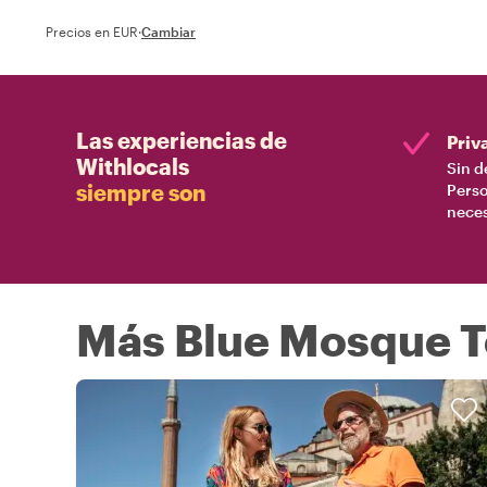
Precios en EUR
·
Cambiar
Las experiencias de
Priv
Withlocals
Sin d
siempre son
Perso
nece
Más Blue Mosque To