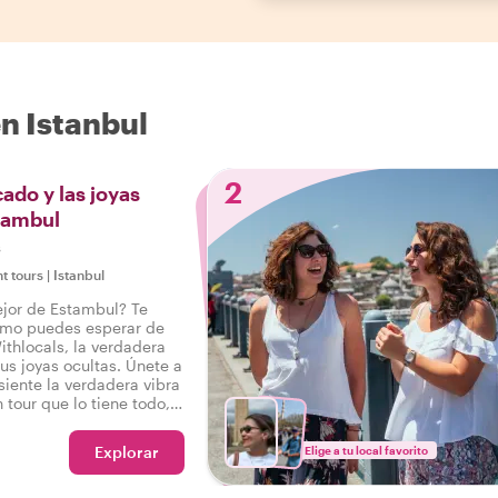
n Istanbul
2
ado y las joyas
tambul
s
ht tours
|
Istanbul
ejor de Estambul? Te
omo puedes esperar de
ithlocals, la verdadera
us joyas ocultas. Únete a
 siente la verdadera vibra
 tour que lo tiene todo,
decir: ¡Experimenté el
ul!
Explorar
Elige a tu local favorito