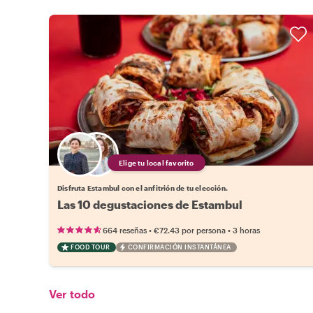
Elige tu local favorito
Disfruta Estambul con el anfitrión de tu elección.
Las 10 degustaciones de Estambul
•
•
664 reseñas
€72.43
por persona
3 horas
FOOD TOUR
CONFIRMACIÓN INSTANTÁNEA
Ver todo