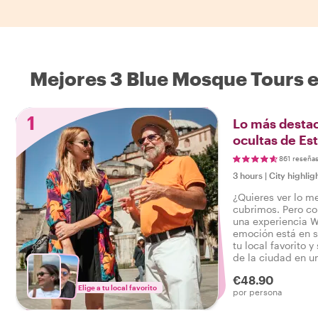
Mejores 3 Blue Mosque Tours e
1
Lo más destac
ocultas de Es
861 reseña
3 hours
|
City highlig
¿Quieres ver lo m
cubrimos. Pero c
una experiencia W
emoción está en s
tu local favorito y
de la ciudad en un
¡para que puedas 
€48.90
verdadero Estamb
Elige a tu local favorito
por persona