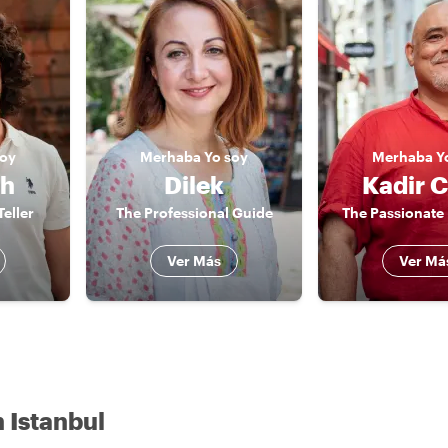
soy
Merhaba
Yo soy
Merhaba
Y
ah
Dilek
Kadir C
Teller
The Professional Guide
The Passionate 
Ver Más
Ver Má
 Istanbul