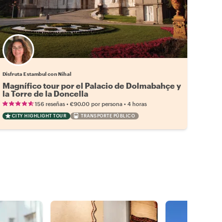
Disfruta Estambul con Nihal
Magnífico tour por el Palacio de Dolmabahçe y
la Torre de la Doncella
•
•
156 reseñas
€90.00
por persona
4 horas
CITY HIGHLIGHT TOUR
TRANSPORTE PÚBLICO