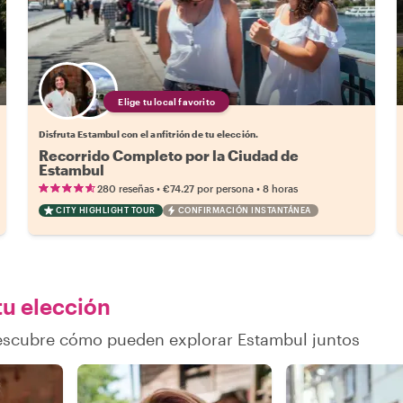
Elige tu local favorito
Disfruta Estambul con el anfitrión de tu elección.
Recorrido Completo por la Ciudad de
Estambul
•
•
280 reseñas
€74.27
por persona
8 horas
CITY HIGHLIGHT TOUR
CONFIRMACIÓN INSTANTÁNEA
tu elección
descubre cómo pueden explorar Estambul juntos