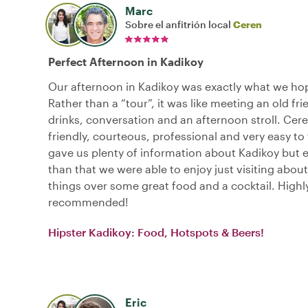
Marc
Sobre el anfitrión local
Ceren
Perfect Afternoon in Kadikoy
Our afternoon in Kadikoy was exactly what we hop
Rather than a “tour”, it was like meeting an old fri
drinks, conversation and an afternoon stroll. Cer
friendly, courteous, professional and very easy to 
gave us plenty of information about Kadikoy but
than that we were able to enjoy just visiting about 
things over some great food and a cocktail. Highl
recommended!
Hipster Kadikoy: Food, Hotspots & Beers!
Eric