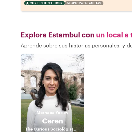
CITY HIGHLIGHT TOUR
APTO PARA FAMILIAS
Explora Estambul con
un local a 
Aprende sobre sus historias personales, y 
Merhaba
Yo soy
Ceren
The Curious Sociologist & Actor