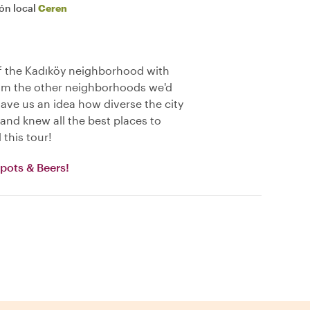
ión local
Ceren
of the Kadıköy neighborhood with
from the other neighborhoods we'd
gave us an idea how diverse the city
 and knew all the best places to
this tour!
pots & Beers!