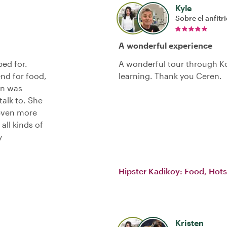
Kyle
Sobre el anfitr
A wonderful experience
ed for.
A wonderful tour through Ko
end for food,
learning. Thank you Ceren.
en was
talk to. She
 even more
all kinds of
y
Hipster Kadikoy: Food, Hots
Kristen