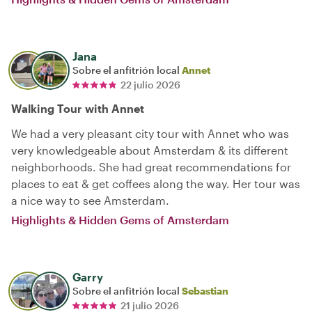
Jana
Sobre el anfitrión local
Annet
22 julio 2026
Walking Tour with Annet
We had a very pleasant city tour with Annet who was
very knowledgeable about Amsterdam & its different
neighborhoods. She had great recommendations for
places to eat & get coffees along the way. Her tour was
a nice way to see Amsterdam.
Highlights & Hidden Gems of Amsterdam
Garry
Sobre el anfitrión local
Sebastian
21 julio 2026