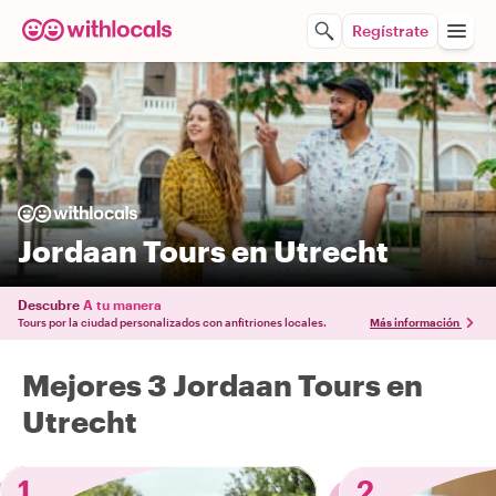
Regístrate
Jordaan Tours en Utrecht
Descubre
A tu manera
Tours por la ciudad personalizados con anfitriones locales.
Más información
Mejores 3 Jordaan Tours en
Utrecht
1
2