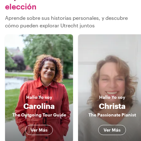
elección
Aprende sobre sus historias personales, y descubre
cómo pueden explorar Utrecht juntos
Hallo
Yo soy
Hallo
Yo soy
Carolina
Christa
The Outgoing Tour Guide
The Passionate Pianist
Ver Más
Ver Más