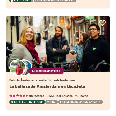
FOOD TOUR
CONFIRMACIÓN INSTANTÁNEA
Elige tu local favorito
Disfruta Ámsterdam con el anfitrión de tu elección.
La Belleza de Ámsterdam en Bicicleta
•
•
2010 reseñas
€73.15
por persona
2.5 horas
CITY HIGHLIGHT TOUR
BICI
CONFIRMACIÓN INSTANTÁNEA