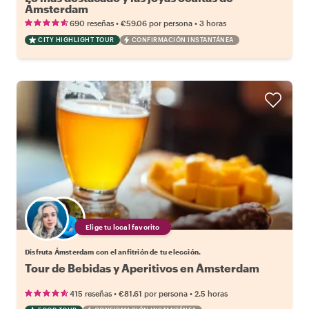
Ámsterdam
•
•
690 reseñas
€59.06
por persona
3 horas
CITY HIGHLIGHT TOUR
CONFIRMACIÓN INSTANTÁNEA
Elige tu local favorito
Disfruta Ámsterdam con el anfitrión de tu elección.
Tour de Bebidas y Aperitivos en Ámsterdam
•
•
415 reseñas
€81.61
por persona
2.5 horas