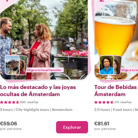
Elige a tu local favorito
Elige a tu l
Lo más destacado y las joyas
Tour de Bebidas 
ocultas de Ámsterdam
Ámsterdam
690 reseñas
415 reseñas
3 hours
|
City highlight tours
|
Amsterdam
2.5 hours
|
Food tours
|
A
€59.06
€81.61
Explorar
por persona
por persona