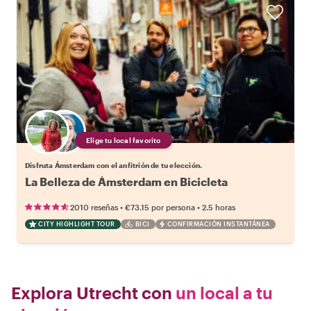
Elige tu local favorito
Disfruta Ámsterdam con el anfitrión de tu elección.
La Belleza de Ámsterdam en Bicicleta
•
•
2010 reseñas
€73.15
por persona
2.5 horas
CITY HIGHLIGHT TOUR
BICI
CONFIRMACIÓN INSTANTÁNEA
Explora Utrecht con
un local a tu