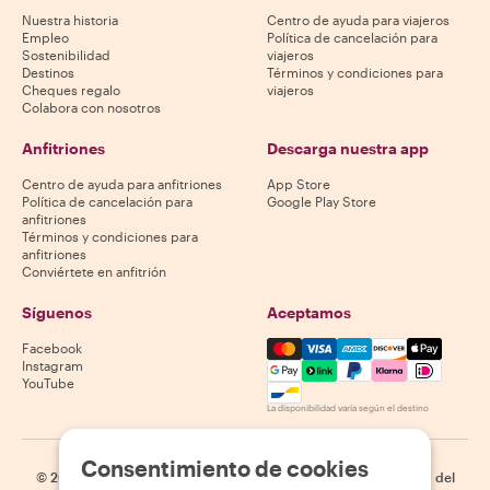
Nuestra historia
Centro de ayuda para viajeros
Empleo
Política de cancelación para
Sostenibilidad
viajeros
Destinos
Términos y condiciones para
Cheques regalo
viajeros
Colabora con nosotros
Anfitriones
Descarga nuestra app
Centro de ayuda para anfitriones
App Store
Política de cancelación para
Google Play Store
anfitriones
Términos y condiciones para
anfitriones
Conviértete en anfitrión
Síguenos
Aceptamos
Mastercard, Visa, Amex, Di
Facebook
Instagram
YouTube
La disponibilidad varía según el destino
Consentimiento de cookies
©
2026
Withlocals.com
|
Política de privacidad
|
Cookies
|
Mapa del