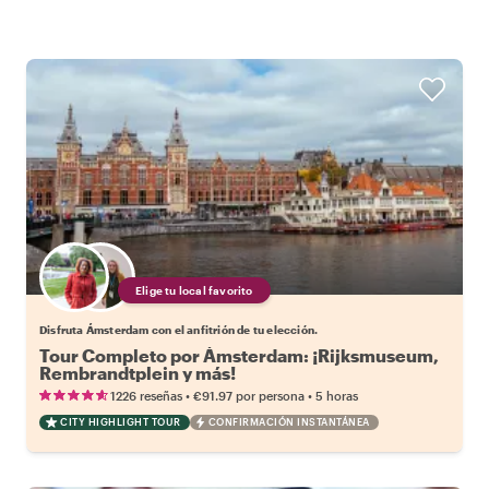
Elige tu local favorito
Disfruta Ámsterdam con el anfitrión de tu elección.
Tour Completo por Ámsterdam: ¡Rijksmuseum,
Rembrandtplein y más!
•
•
1226 reseñas
€91.97
por persona
5 horas
CITY HIGHLIGHT TOUR
CONFIRMACIÓN INSTANTÁNEA