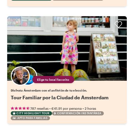
Elige tu local favorito
Disfruta Ámsterdam con el anfitrión de tu elección.
Tour Familiar por la Ciudad de Ámsterdam
•
•
787 reseñas
€41.91
por persona
2 horas
CITY HIGHLIGHT TOUR
CONFIRMACIÓN INSTANTÁNEA
APTO PARA FAMILIAS