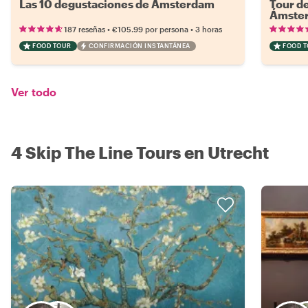
Las 10 degustaciones de Ámsterdam
Tour de
Ámste
•
•
187 reseñas
€105.99
por persona
3 horas
FOOD TOUR
CONFIRMACIÓN INSTANTÁNEA
FOOD 
Ver todo
4 Skip The Line Tours en Utrecht