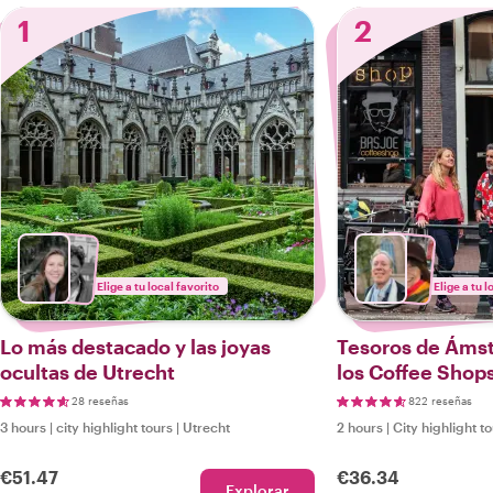
1
2
Elige a tu local favorito
Elige a tu l
Lo más destacado y las joyas
Tesoros de Ámst
ocultas de Utrecht
los Coffee Shops
28 reseñas
822 reseñas
3 hours
|
city highlight tours
|
Utrecht
2 hours
|
City highlight t
€51.47
€36.34
Explorar