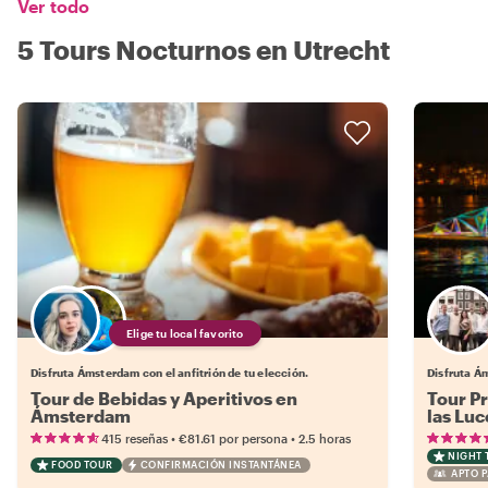
Ver todo
5 Tours Nocturnos en Utrecht
Elige tu local favorito
Disfruta Ámsterdam con el anfitrión de tu elección.
Disfruta Á
Tour de Bebidas y Aperitivos en
Tour Pr
Ámsterdam
las Luc
•
•
415 reseñas
€81.61
por persona
2.5 horas
NIGHT 
FOOD TOUR
CONFIRMACIÓN INSTANTÁNEA
APTO P