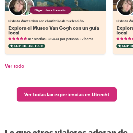
Elige tu local favorito
Disfruta Ámsterdam con el anfitrión de tu elección.
Disfruta Ám
Explora el Museo Van Gogh con un guía
Explor
local
local
•
•
187 reseñas
€50.74
por persona
2 horas
SKIP THE LINE TOUR
SKIP T
Ver todo
Ver todas las experiencias en Utrecht
Lo que otros viajeros adoran de