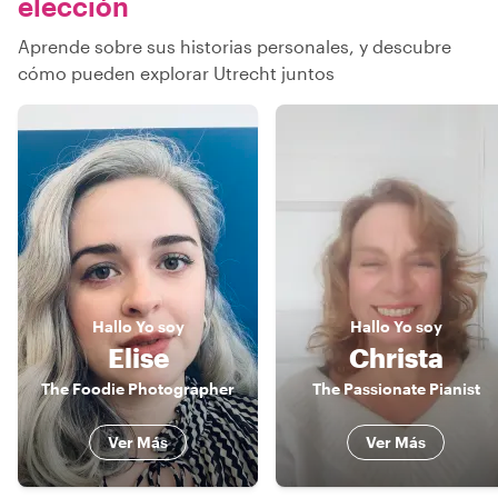
elección
Aprende sobre sus historias personales, y descubre
cómo pueden explorar Utrecht juntos
Hallo
Yo soy
Hallo
Yo soy
Elise
Christa
The Foodie Photographer
The Passionate Pianist
Ver Más
Ver Más