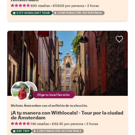
•
•
690 reseñas
€59.06
por persona
3 horas
CITY HIGHLIGHT TOUR
CONFIRMACIÓN INSTANTÁNEA
Elige tu local favorito
Disfruta Ámsterdam con el anfitrión de tu elección.
¡A tu manera con Withlocals! - Tour por la ciudad
de Ámsterdam
•
•
146 reseñas
€62.45
por persona
3 horas
DAY TRIP
CONFIRMACIÓN INSTANTÁNEA