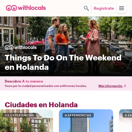
Regístrate
Things To Do On The Weekend
en Holanda
Descubre
A tu manera
Tours por la ciudad personalizados con anfitriones locales.
Más información
Ciudades en Holanda
112 EXPERIENCIAS
9 EXPERIENCIAS
5 E