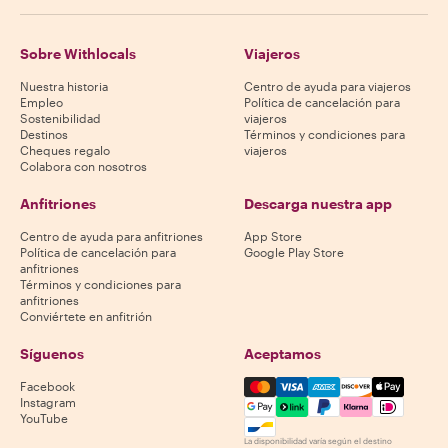
Sobre Withlocals
Viajeros
Nuestra historia
Centro de ayuda para viajeros
Empleo
Política de cancelación para
Sostenibilidad
viajeros
Destinos
Términos y condiciones para
Cheques regalo
viajeros
Colabora con nosotros
Anfitriones
Descarga nuestra app
Centro de ayuda para anfitriones
App Store
Política de cancelación para
Google Play Store
anfitriones
Términos y condiciones para
anfitriones
Conviértete en anfitrión
Síguenos
Aceptamos
Mastercard, Visa, Amex, Di
Facebook
Instagram
YouTube
La disponibilidad varía según el destino