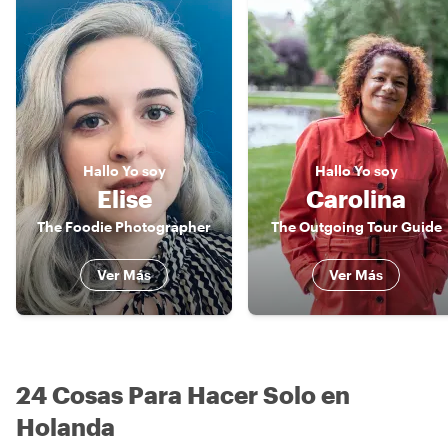
Hallo
Yo soy
Hallo
Yo soy
Elise
Carolina
The Foodie Photographer
The Outgoing Tour Guide
Ver Más
Ver Más
24 Cosas Para Hacer Solo en
Holanda