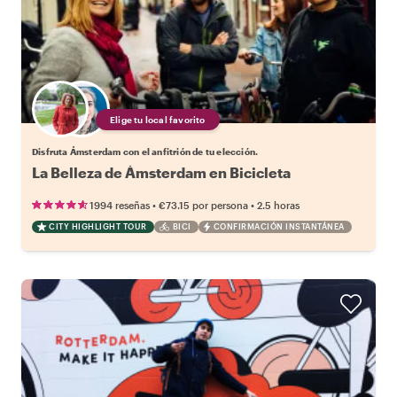
Elige tu local favorito
Disfruta Ámsterdam con el anfitrión de tu elección.
La Belleza de Ámsterdam en Bicicleta
•
•
1994 reseñas
€73.15
por persona
2.5 horas
CITY HIGHLIGHT TOUR
BICI
CONFIRMACIÓN INSTANTÁNEA