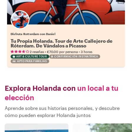
Disfruta Rotterdam con Daniel
Tu Propia Holanda. Tour de Arte Callejero de
Róterdam. De Vándalos a Picasso
•
•
2 reseñas
€70.00
por persona
3 horas
ART & CULTURE TOUR
CONFIRMACIÓN INSTANTÁNEA
APTO PARA FAMILIAS
Explora Holanda con
un local a tu
elección
Aprende sobre sus historias personales, y descubre
cómo pueden explorar Holanda juntos