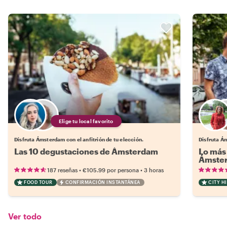
Elige tu local favorito
Disfruta Ámsterdam con el anfitrión de tu elección.
Disfruta Ám
Las 10 degustaciones de Ámsterdam
Lo más 
Ámste
•
•
187 reseñas
€105.99
por persona
3 horas
FOOD TOUR
CONFIRMACIÓN INSTANTÁNEA
CITY H
Ver todo