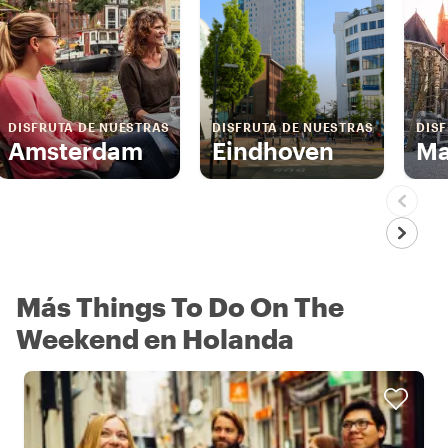
DISFRUTA DE NUESTRAS
DISFRUTA DE NUESTRAS
DIS
Amsterdam
Eindhoven
Ma
Más Things To Do On The
Weekend en Holanda