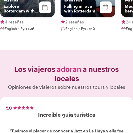
Explore
Falling in love
Med
Rotterdam with
with Rotterdam
bet
me!
Foo
4 reseñas
2 reseñas
24 
English・Русский
English・Русский
Eng
Los viajeros
adoran
a nuestros
locales
Opiniones de viajeros sobre nuestros tours y locales
5.0
Increíble guía turística
"Tuvimos el placer de conocer a Jazz en La Haya y ella fue