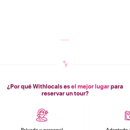
¿Por qué Withlocals es
el mejor lugar
para
reservar un tour?
Privado y personal
Adaptado a