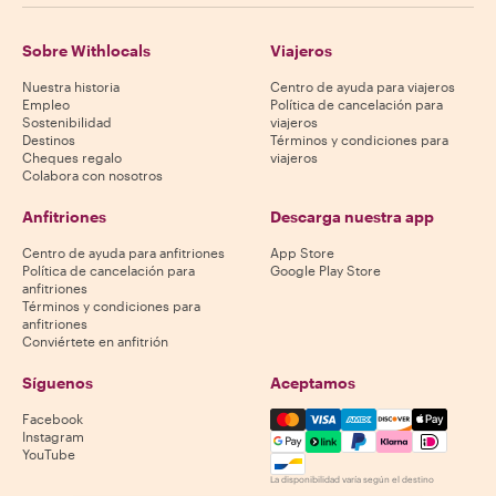
Sobre Withlocals
Viajeros
Nuestra historia
Centro de ayuda para viajeros
Empleo
Política de cancelación para
Sostenibilidad
viajeros
Destinos
Términos y condiciones para
Cheques regalo
viajeros
Colabora con nosotros
Anfitriones
Descarga nuestra app
Centro de ayuda para anfitriones
App Store
Política de cancelación para
Google Play Store
anfitriones
Términos y condiciones para
anfitriones
Conviértete en anfitrión
Síguenos
Aceptamos
Mastercard, Visa, Amex, Di
Facebook
Instagram
YouTube
La disponibilidad varía según el destino