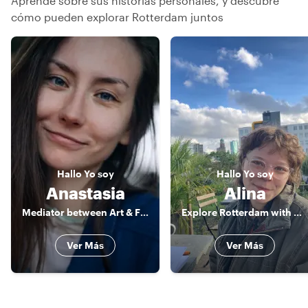
Aprende sobre sus historias personales, y descubre
cómo pueden explorar Rotterdam juntos
Hallo
Yo soy
Hallo
Yo soy
Anastasia
Alina
Mediator between Art & Food & Camera
Explore Rotterdam with me!
Ver Más
Ver Más