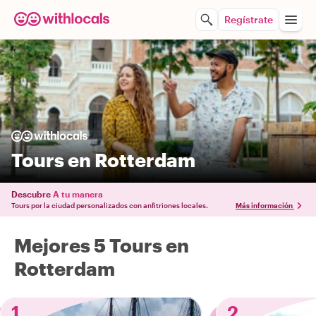
Regístrate
Tours en Rotterdam
Descubre
A tu manera
Tours por la ciudad personalizados con anfitriones locales.
Más información
Mejores 5 Tours en
Rotterdam
1
2