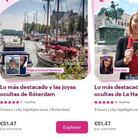
Elige a tu local favorito
Con Jazz
Lo más destacado y las joyas
Lo más destacado
ocultas de Róterdam
ocultas de La H
31 reseñas
18 reseñas
3 hours
|
city highlight tours
|
Rotterdam
3 hours
|
city highlight to
€51.47
€51.47
Explorar
por persona
por persona