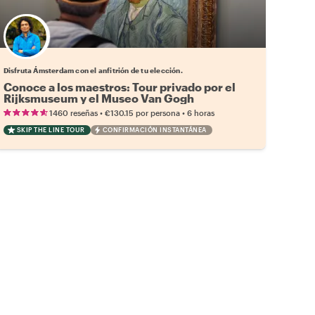
Elige tu local favorito
Disfruta Ámsterdam con el anfitrión de tu elección.
Conoce a los maestros: Tour privado por el
Rijksmuseum y el Museo Van Gogh
•
•
1460 reseñas
€130.15
por persona
6 horas
SKIP THE LINE TOUR
CONFIRMACIÓN INSTANTÁNEA