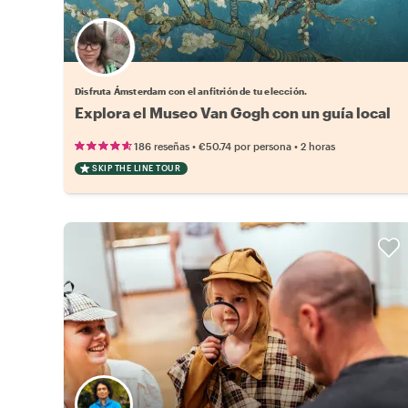
Elige tu local favorito
Disfruta Ámsterdam con el anfitrión de tu elección.
Explora el Museo Van Gogh con un guía local
•
•
186 reseñas
€50.74
por persona
2 horas
SKIP THE LINE TOUR