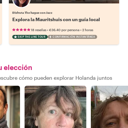
Disfruta The hague con Jazz
Explora la Mauritshuis con un guía local
•
•
18 reseñas
€36.40
por persona
2 horas
SKIP THE LINE TOUR
CONFIRMACIÓN INSTANTÁNEA
u elección
descubre cómo pueden explorar Holanda juntos