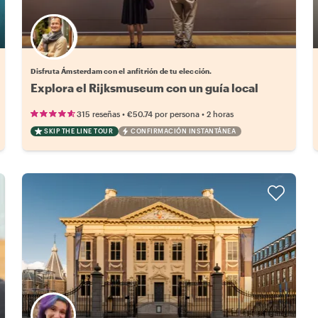
Elige tu local favorito
Disfruta Ámsterdam con el anfitrión de tu elección.
Explora el Rijksmuseum con un guía local
•
•
315 reseñas
€50.74
por persona
2 horas
SKIP THE LINE TOUR
CONFIRMACIÓN INSTANTÁNEA