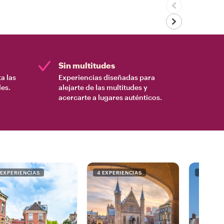
Sin multitudes
a las
Experiencias diseñadas para
es.
alejarte de las multitudes y
acercarte a lugares auténticos.
 EXPERIENCIAS
4 EXPERIENCIAS
1 EXPERI