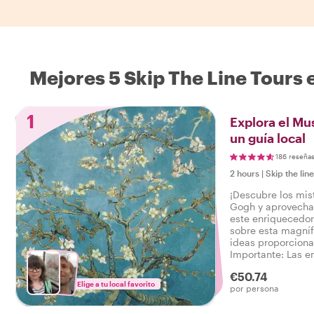
Mejores 5 Skip The Line Tours
1
Explora el M
un guía local
186 reseña
2 hours
|
Skip the lin
¡Descubre los mis
Gogh y aprovecha 
este enriquecedor
sobre esta magníf
ideas proporciona
Importante: Las e
Gogh no están incl
€50.74
huéspedes deberá
Elige a tu local favorito
por persona
antelación.