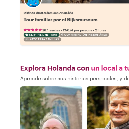
Disfruta Ámsterdam con Arunabha
Tour familiar por el Rijksmuseum
•
•
267 reseñas
€50.74
por persona
2 horas
SKIP THE LINE TOUR
CONFIRMACIÓN INSTANTÁNEA
APTO PARA FAMILIAS
Explora Holanda con
un local a t
Aprende sobre sus historias personales, y 