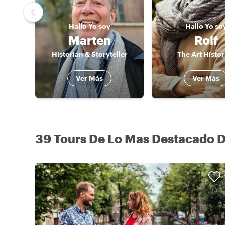
Hallo
Yo soy
Hallo
Yo so
Marten
Rolf
Historian & Storyteller
The Art Histor
Ver Más
Ver Más
39 Tours De Lo Mas Destacado D