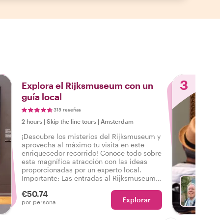
3
Explora el Rijksmuseum con un
guía local
315 reseñas
2 hours
|
Skip the line tours
|
Amsterdam
¡Descubre los misterios del Rijksmuseum y
aprovecha al máximo tu visita en este
enriquecedor recorrido! Conoce todo sobre
esta magnífica atracción con las ideas
proporcionadas por un experto local.
Importante: Las entradas al Rijksmuseum
no están incluidas en este tour. Los
€50.74
huéspedes deberán comprarlas con
Explorar
El
por persona
antelación.