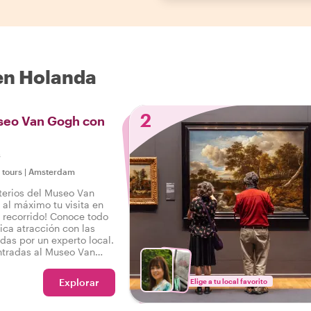
 en Holanda
2
useo Van Gogh con
s
e tours
|
Amsterdam
terios del Museo Van
al máximo tu visita en
 recorrido! Conoce todo
ica atracción con las
das por un experto local.
ntradas al Museo Van
uidas en este tour. Los
n comprarlas con
Explorar
Elige a tu local favorito