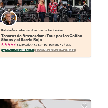
Elige tu local favorito
Disfruta Ámsterdam con el anfitrión de tu elección.
Tesoros de Ámsterdam: Tour por los Coffee
Shops y el Barrio Rojo
•
•
822 reseñas
€36.34
por persona
2 horas
CITY HIGHLIGHT TOUR
CONFIRMACIÓN INSTANTÁNEA