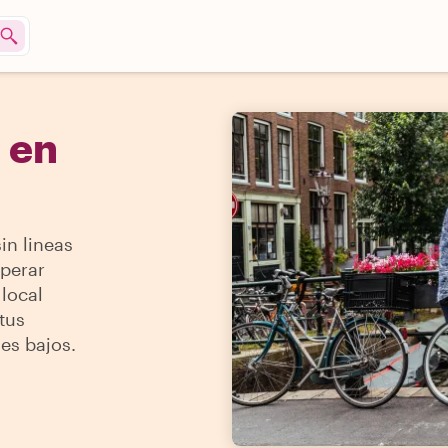
 en
in lineas
sperar
 local
tus
es bajos.