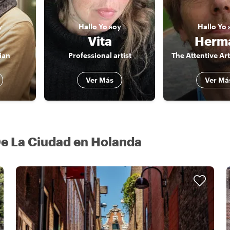
y
Hallo
Yo soy
Hallo
Yo 
Vita
Herm
ian
Professional artist
Ver Más
Ver Má
e La Ciudad en Holanda