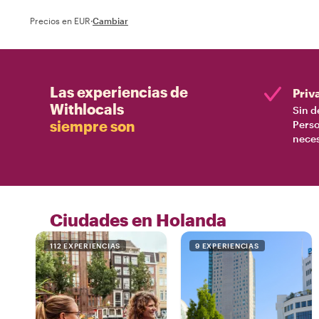
Precios en EUR
·
Cambiar
Las experiencias de
Priv
Withlocals
Sin d
siempre son
Perso
nece
Ciudades en Holanda
112 EXPERIENCIAS
9 EXPERIENCIAS