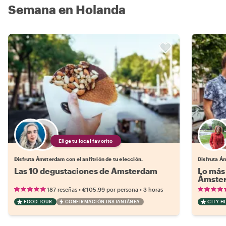
Semana en Holanda
Elige tu local favorito
Disfruta Ámsterdam con el anfitrión de tu elección.
Disfruta Ám
Las 10 degustaciones de Ámsterdam
Lo más 
Ámste
•
•
187 reseñas
€105.99
por persona
3 horas
FOOD TOUR
CONFIRMACIÓN INSTANTÁNEA
CITY H