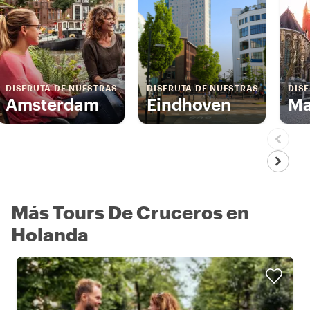
DISFRUTA DE NUESTRAS
DISFRUTA DE NUESTRAS
DIS
Amsterdam
Eindhoven
Ma
Más Tours De Cruceros en
Holanda