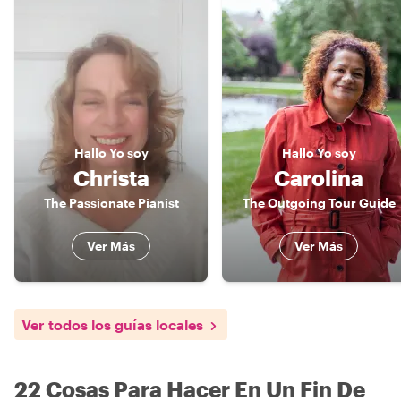
Hallo
Yo soy
Hallo
Yo soy
Christa
Carolina
The Passionate Pianist
The Outgoing Tour Guide
Ver Más
Ver Más
Ver todos los guías locales
22 Cosas Para Hacer En Un Fin De