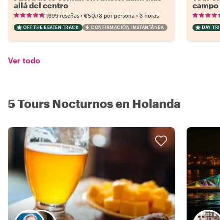
allá del centro
campo 
•
•
1699 reseñas
€50.73
por persona
3 horas
OFF THE BEATEN TRACK
CONFIRMACIÓN INSTANTÁNEA
DAY TRI
Ver todo
5 Tours Nocturnos en Holanda