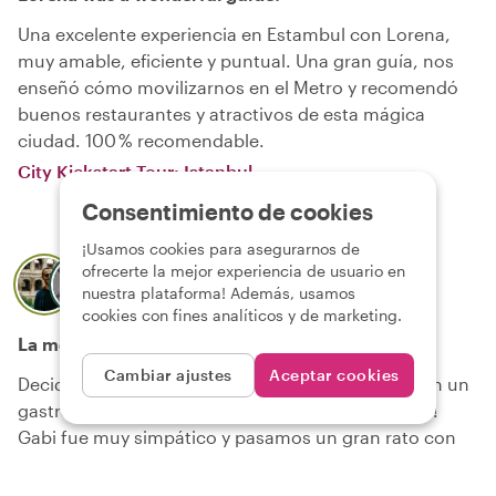
Una excelente experiencia en Estambul con Lorena,
muy amable, eficiente y puntual. Una gran guía, nos
enseñó cómo movilizarnos en el Metro y recomendó
buenos restaurantes y atractivos de esta mágica
ciudad. 100 % recomendable.
City Kickstart Tour: Istanbul
Consentimiento de cookies
¡Usamos cookies para asegurarnos de
Isabel
ofrecerte la mejor experiencia de usuario en
Sobre el anfitrión local
Gabi
nuestra plataforma! Además, usamos
cookies con fines analíticos y de marketing.
La mejor manera de empezar!
Cambiar ajustes
Aceptar cookies
Decidimos empezar nuestra estancia en Roma con un
gastrotour en Roma y no pudo ser mejor decisión!
Gabi fue muy simpático y pasamos un gran rato con
él! Apreciamos mucho todos los sitios que nos enseño
y disfrutamos mucho con la comida y la compañía.