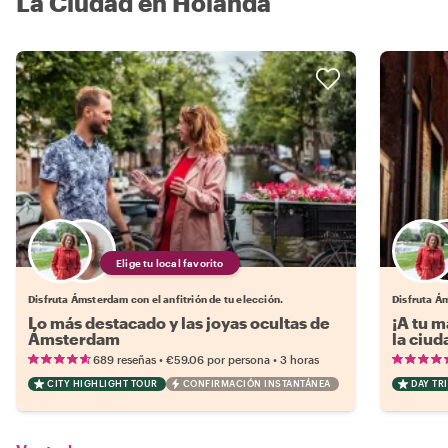
La Ciudad en Holanda
Elige tu local favorito
Disfruta Ámsterdam con el anfitrión de tu elección.
Disfruta Ám
Lo más destacado y las joyas ocultas de
¡A tu m
Ámsterdam
la ciu
•
•
689 reseñas
€59.06
por persona
3 horas
CITY HIGHLIGHT TOUR
CONFIRMACIÓN INSTANTÁNEA
DAY TRI