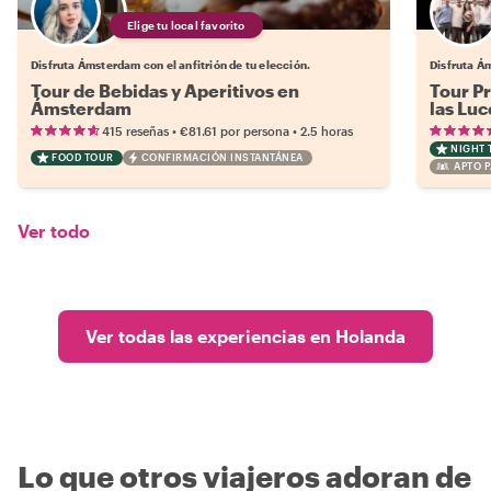
Elige tu local favorito
Disfruta Ámsterdam con el anfitrión de tu elección.
Disfruta Á
Tour de Bebidas y Aperitivos en
Tour Pr
Ámsterdam
las Luc
•
•
415 reseñas
€81.61
por persona
2.5 horas
NIGHT 
FOOD TOUR
CONFIRMACIÓN INSTANTÁNEA
APTO P
Ver todo
Ver todas las experiencias en Holanda
Lo que otros viajeros adoran de