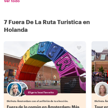
Ver todo
7 Fuera De La Ruta Turistica en
Holanda
Elige tu local favorito
Disfruta Ámsterdam con el anfitrión de tu elección.
Disfruta Á
Fuera de lo común en Ámsterdam: Más
Tour en