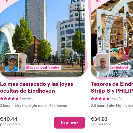
Elige a tu local favorito
Con Reinoud
Lo más destacado y las joyas
Tesoros de Eind
ocultas de Eindhoven
Strijp-S y PHILI
2 reseñas
1 reseña
3 hours
|
city highlight tours
|
Eindhoven
2.5 hours
|
city highlight 
€40.44
€34.93
Explorar
por persona
por persona