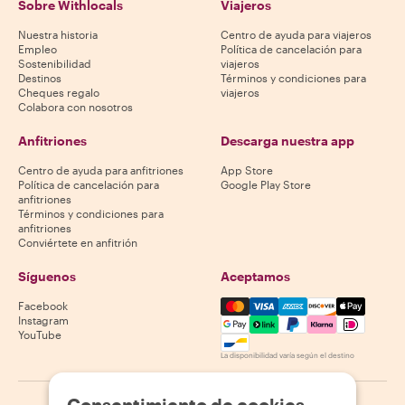
Sobre Withlocals
Viajeros
Nuestra historia
Centro de ayuda para viajeros
Empleo
Política de cancelación para
Sostenibilidad
viajeros
Destinos
Términos y condiciones para
Cheques regalo
viajeros
Colabora con nosotros
Anfitriones
Descarga nuestra app
Centro de ayuda para anfitriones
App Store
Política de cancelación para
Google Play Store
anfitriones
Términos y condiciones para
anfitriones
Conviértete en anfitrión
Síguenos
Aceptamos
Mastercard, Visa, Amex, Di
Facebook
Instagram
YouTube
La disponibilidad varía según el destino