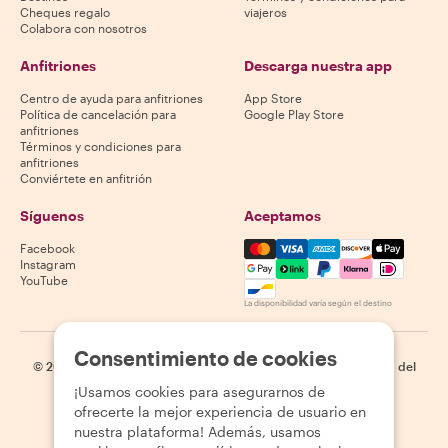
Cheques regalo
viajeros
Colabora con nosotros
Anfitriones
Descarga nuestra app
Centro de ayuda para anfitriones
App Store
Política de cancelación para
Google Play Store
anfitriones
Términos y condiciones para
anfitriones
Conviértete en anfitrión
Síguenos
Aceptamos
Mastercard, Visa, Amex, Di
Facebook
Instagram
YouTube
La disponibilidad varía según el destino
Consentimiento de cookies
©
2026
Withlocals.com
|
Política de privacidad
|
Cookies
|
Mapa del
sitio
¡Usamos cookies para asegurarnos de
ofrecerte la mejor experiencia de usuario en
nuestra plataforma! Además, usamos