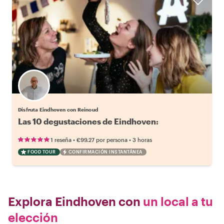
Disfruta Eindhoven con Reinoud
•
•
1 reseña
€99.27
por persona
3 horas
FOOD TOUR
CONFIRMACIÓN INSTANTÁNEA
Explora Eindhoven con
un local a tu
elección