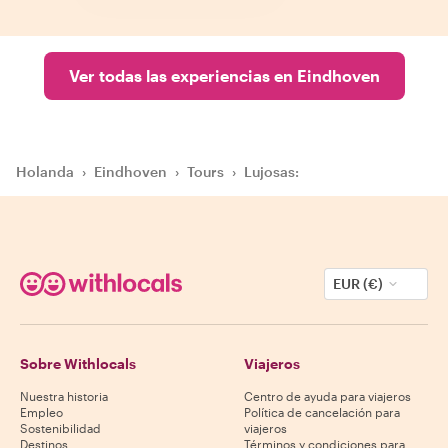
Ver todas las experiencias en Eindhoven
Holanda
›
Eindhoven
›
Tours
›
Lujosas:
EUR (€)
Sobre Withlocals
Viajeros
Nuestra historia
Centro de ayuda para viajeros
Empleo
Política de cancelación para
Sostenibilidad
viajeros
Destinos
Términos y condiciones para