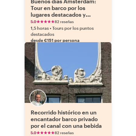
Buenos días Ámsterdam:
Tour en barco por los
lugares destacados y
desayuno
5.0
82 reseñas
1,5 horas
•
Tours por los puntos
destacados
desde €151 por persona
Recorrido histórico en un
encantador barco privado
por el canal con una bebida
5.0
82 reseñas