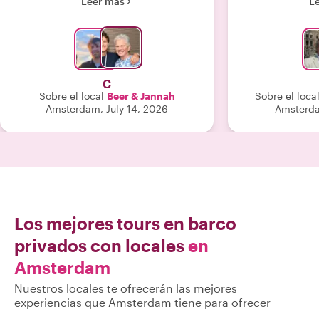
Leer más
L
edificios históricos y puntos de
encantó que f
referencia. El barco era cómodo y la
familia con
velada fue divertida y relajante. ¡Lo
experiencia v
recomiendo encarecidamente!"
que nunc
C
Sobre el local
Beer & Jannah
Sobre el loca
Amsterdam, July 14, 2026
Amsterda
Los mejores tours en barco
privados con locales
en
Amsterdam
Nuestros locales te ofrecerán las mejores
experiencias que Amsterdam tiene para ofrecer