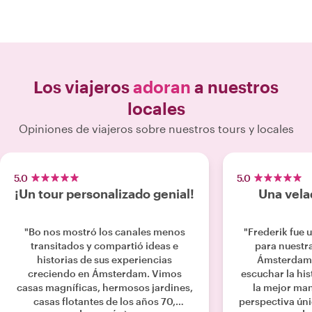
Los viajeros
adoran
a nuestros
locales
Opiniones de viajeros sobre nuestros tours y locales
5.0
5.0
¡Un tour personalizado genial!
Una vela
"Bo nos mostró los canales menos
"Frederik fue u
transitados y compartió ideas e
para nuestr
historias de sus experiencias
Ámsterdam. 
creciendo en Ámsterdam. Vimos
escuchar la his
casas magníficas, hermosos jardines,
la mejor ma
casas flotantes de los años 70,
perspectiva ún