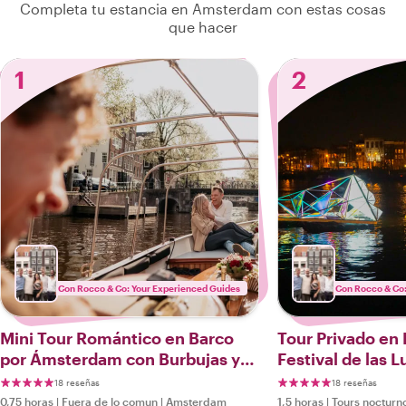
Completa tu estancia en Amsterdam con estas cosas
que hacer
1
2
Con Rocco & Co: Your Experienced Guides
Con Rocco & Co:
Mini Tour Romántico en Barco
Tour Privado en 
por Ámsterdam con Burbujas y
Festival de las 
Bocados
18 reseñas
18 reseñas
0,75 horas
|
Fuera de lo comun
|
Amsterdam
1,5 horas
|
Tours nocturn