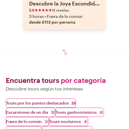
Descubre la Joya Escondida
de Holanda
5.0
12 reseñas
3 horas
•
Fuera de lo comun
desde €113 por persona
Encuentra tours
por categoría
Descubre tours según tus intereses
Tours por los puntos destacados
28
Excursiones de un día
Tours gastronómicos
11
6
Fuera de lo común
Tours nocturnos
5
4