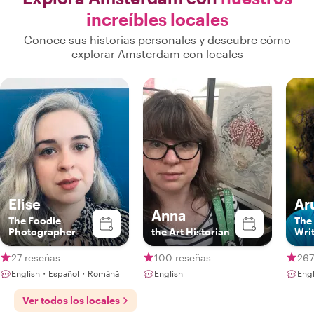
increíbles locales
Conoce sus historias personales y descubre cómo
explorar Amsterdam con locales
Elise
Ar
Anna
The Foodie
The 
Photographer
the Art Historian
Wri
27 reseñas
100 reseñas
267
English・Español・Română
English
Engl
Ver todos los locales