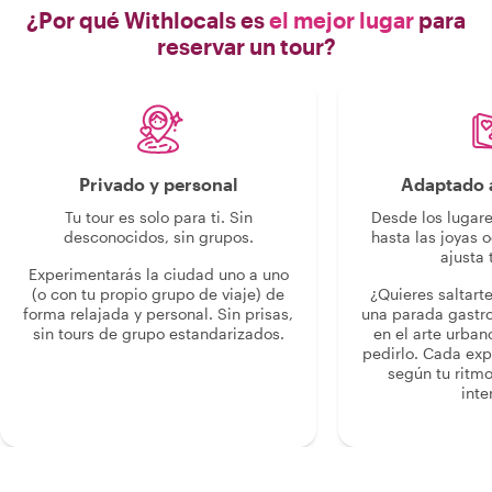
¿Por qué Withlocals es
el mejor lugar
para
reservar un tour?
Privado y personal
Adaptado a
Tu tour es solo para ti. Sin
Desde los lugar
desconocidos, sin grupos.
hasta las joyas o
ajusta 
Experimentarás la ciudad uno a uno
(o con tu propio grupo de viaje) de
¿Quieres saltart
forma relajada y personal. Sin prisas,
una parada gastr
sin tours de grupo estandarizados.
en el arte urban
pedirlo. Cada ex
según tu ritmo
inte