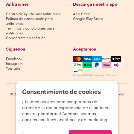
Anfitriones
Descarga nuestra app
Centro de ayuda para anfitriones
App Store
Política de cancelación para
Google Play Store
anfitriones
Términos y condiciones para
anfitriones
Conviértete en anfitrión
Síguenos
Aceptamos
Mastercard, Visa, Amex, Di
Facebook
Instagram
YouTube
La disponibilidad varía según el destino
Consentimiento de cookies
©
2026
Withlocals.com
|
Política de privacidad
|
Cookies
|
Mapa del
sitio
¡Usamos cookies para asegurarnos de
ofrecerte la mejor experiencia de usuario en
nuestra plataforma! Además, usamos
cookies con fines analíticos y de marketing.