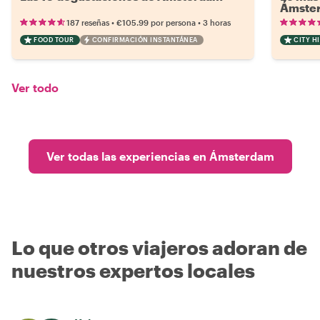
Ámste
•
•
187 reseñas
€105.99
por persona
3 horas
FOOD TOUR
CONFIRMACIÓN INSTANTÁNEA
CITY H
Ver todo
Ver todas las experiencias en Ámsterdam
Lo que otros viajeros adoran de
nuestros expertos locales