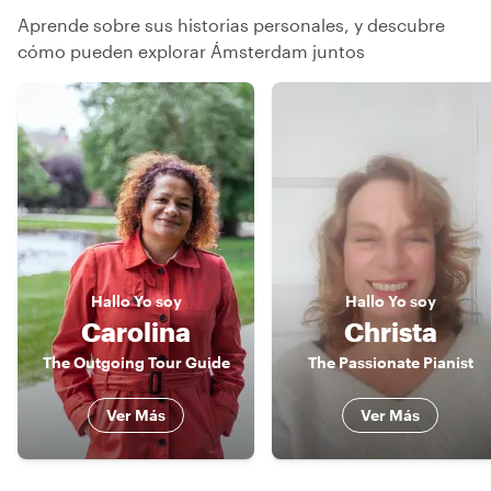
Aprende sobre sus historias personales, y descubre
cómo pueden explorar Ámsterdam juntos
Hallo
Yo soy
Hallo
Yo soy
Carolina
Christa
The Outgoing Tour Guide
The Passionate Pianist
Ver Más
Ver Más