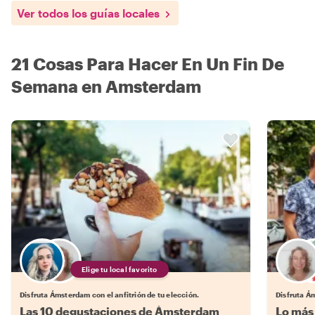
Ver todos los guías locales
21 Cosas Para Hacer En Un Fin De
Semana en Amsterdam
Elige tu local favorito
Disfruta Ámsterdam con el anfitrión de tu elección.
Disfruta Ám
Las 10 degustaciones de Ámsterdam
Lo más 