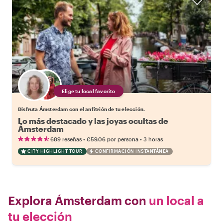
Elige tu local favorito
Disfruta Ámsterdam con el anfitrión de tu elección.
Lo más destacado y las joyas ocultas de
Ámsterdam
•
•
689 reseñas
€59.06
por persona
3 horas
CITY HIGHLIGHT TOUR
CONFIRMACIÓN INSTANTÁNEA
Explora Ámsterdam con
un local a
tu elección