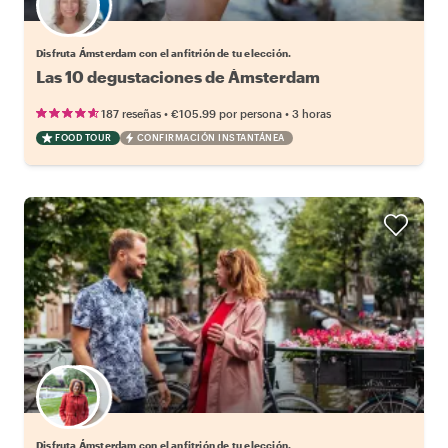
Elige tu local favorito
Disfruta Ámsterdam con el anfitrión de tu elección.
Las 10 degustaciones de Ámsterdam
•
•
187 reseñas
€105.99
por persona
3 horas
FOOD TOUR
CONFIRMACIÓN INSTANTÁNEA
Elige tu local favorito
Disfruta Ámsterdam con el anfitrión de tu elección.