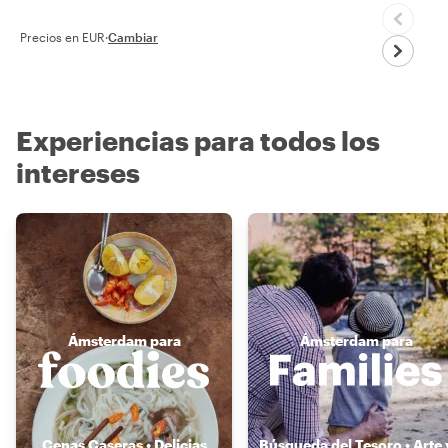
Precios en EUR
·
Cambiar
Experiencias para todos los
intereses
Ámsterdam para
Ámsterdam para
Cenas Caseras • Delicias
Búsqueda del Tesoro • Arte 