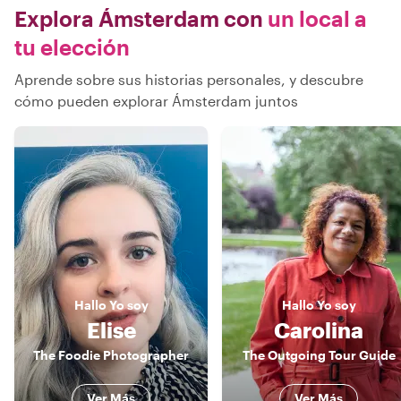
Explora Ámsterdam con
un local a
tu elección
Aprende sobre sus historias personales, y descubre
cómo pueden explorar Ámsterdam juntos
Hallo
Yo soy
Hallo
Yo soy
Elise
Carolina
The Foodie Photographer
The Outgoing Tour Guide
Ver Más
Ver Más