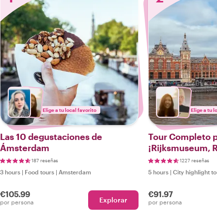
Elige a tu local favorito
Elige a tu l
Las 10 degustaciones de
Tour Completo 
Ámsterdam
¡Rijksmuseum, 
más!
187 reseñas
1227 reseñas
3 hours
|
Food tours
|
Amsterdam
5 hours
|
City highlight t
€105.99
€91.97
Explorar
por persona
por persona