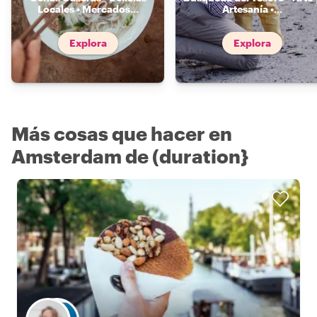
Locales • Mercados
...
Artesanía •
...
Explora
Explora
Más cosas que hacer en
Amsterdam de (duration}