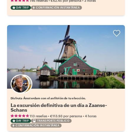
•
•
146 reseñas
€62.45
por persona
3 horas
DAY TRIP
CONFIRMACIÓN INSTANTÁNEA
Elige tu local favorito
Disfruta Ámsterdam con el anfitrión de tu elección.
La excursión definitiva de un día a Zaanse-
Schans
•
•
113 reseñas
€113.93
por persona
4 horas
DAY TRIP
TRANSPORTE PÚBLICO
CONFIRMACIÓN INSTANTÁNEA