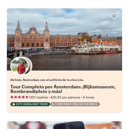
Elige tu local favorito
Disfruta Ámsterdam con el anfitrión de tu elección.
Tour Completo por Ámsterdam: ¡Rijksmuseum,
Rembrandtplein y más!
•
•
1227 reseñas
€91.97
por persona
5 horas
CITY HIGHLIGHT TOUR
CONFIRMACIÓN INSTANTÁNEA