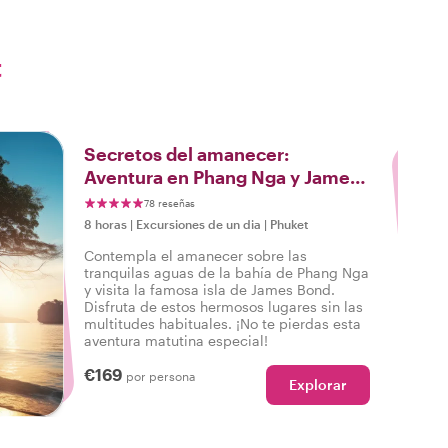
t
3
Secretos del amanecer:
Aventura en Phang Nga y James
Bond
78 reseñas
8 horas
|
Excursiones de un dia
|
Phuket
Contempla el amanecer sobre las
tranquilas aguas de la bahía de Phang Nga
y visita la famosa isla de James Bond.
Disfruta de estos hermosos lugares sin las
multitudes habituales. ¡No te pierdas esta
aventura matutina especial!
€169
por persona
Explorar