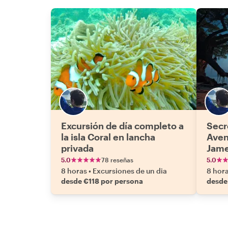
Excursión de día completo a
Secr
la isla Coral en lancha
Aven
privada
Jame
5.0
78 reseñas
5.0
8 horas
•
Excursiones de un dia
8 hor
desde €118 por persona
desde