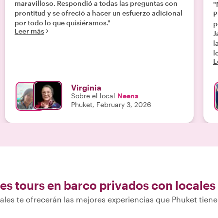
maravilloso. Respondió a todas las preguntas con
"
prontitud y se ofreció a hacer un esfuerzo adicional
P
por todo lo que quisiéramos."
pena. Tras l
Leer más
J
l
l
L
a
p
y
Virginia
p
Sobre el local
Neena
e
Phuket, February 3, 2026
p
l
l
l
f
p
i
s
es tours en barco privados con locales
a
ales te ofrecerán las mejores experiencias que Phuket tiene