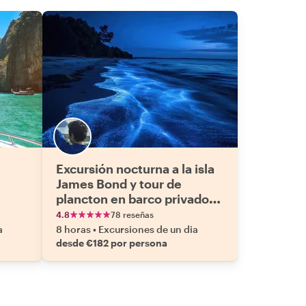
Excursión nocturna a la isla
James Bond y tour de
plancton en barco privado
de cola larga
4.8
78 reseñas
a
8 horas
•
Excursiones de un dia
desde €182 por persona