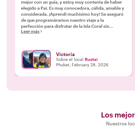
mejor con un guía, y estoy muy contenta de haber
elegido a Pai. Es muy conocedora, cálida, amable y
considerada. ¡Aprendí muchísimo hoy! Se aseguró
de que programáramos nuestro viaje a la
perfección para disfrutar de la Isla Coral sin
Leer más
demasiados visitantes. Luego fuimos a un lugar un
poco apartado para hacer snorkel (solo había otro
barco privado) y vimos muchísimos peces y vida
marina impresionantes de todo tipo. Ella organizó
Victoria
todo nuestro transporte y se aseguró de que todo
Sobre el local
Ruetai
saliera a la perfección. Reservaré otro tour con Pai
Phuket, February 28, 2026
la próxima vez que esté en Phuket."
Los mejor
Nuestros loc