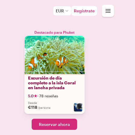
EUR
Regístrate
Destacado para Phuket
Excursión de día
completo a la isla Coral
en lancha privada
5.0
·
78 reseñas
Desde
€118
/persona
Reservar ahora