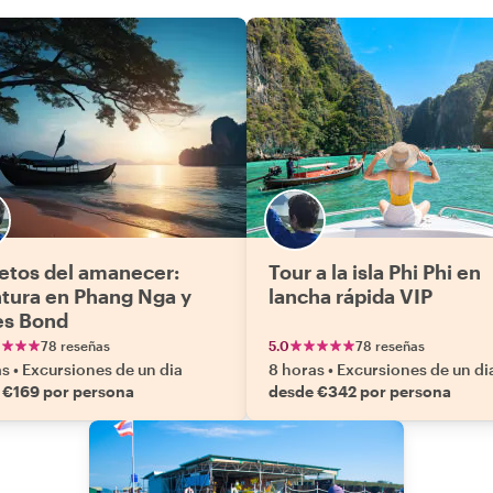
etos del amanecer:
Tour a la isla Phi Phi en
tura en Phang Nga y
lancha rápida VIP
s Bond
78 reseñas
5.0
78 reseñas
as
•
Excursiones de un dia
8 horas
•
Excursiones de un di
 €169 por persona
desde €342 por persona