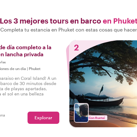
Los 3 mejores tours en barco
en Phuke
Completa tu estancia en Phuket con estas cosas que hacer
2
de día completo a la
en lancha privada
eñas
iones de un dia
|
Phuket
araíso en Coral Island! A un
n barco de 30 minutos desde
uta de playas apartadas,
 el sol en una belleza
ona
Explorar
Con Ruetai