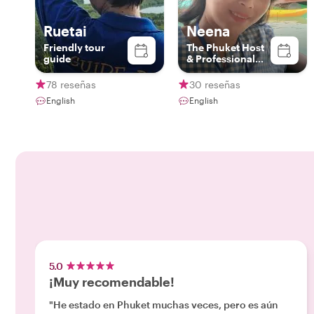
Ruetai
Neena
Friend​ly​ tour​
The Phuket Host
guide​
& Professional
Local Guide
78 reseñas
30 reseñas
English
English
5.0
¡Muy recomendable!
"He estado en Phuket muchas veces, pero es aún