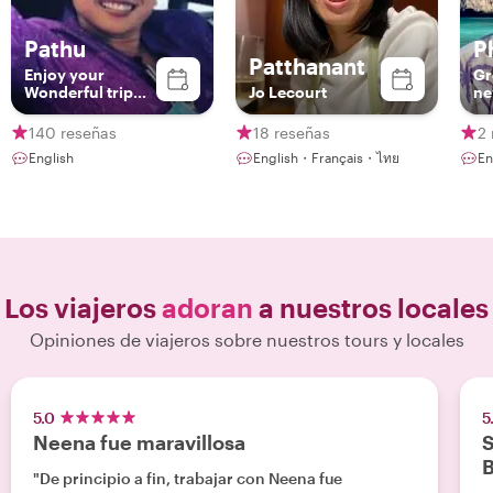
Pathu
P
Patthanant
Enjoy your
Gr
Wonderful trip
Jo Lecourt
ne
with me❤️
co
140 reseñas
18 reseñas
2 
English
English・Français・ไทย
En
Los viajeros
adoran
a nuestros locales
Opiniones de viajeros sobre nuestros tours y locales
5.0
5
Neena fue maravillosa
S
"De principio a fin, trabajar con Neena fue