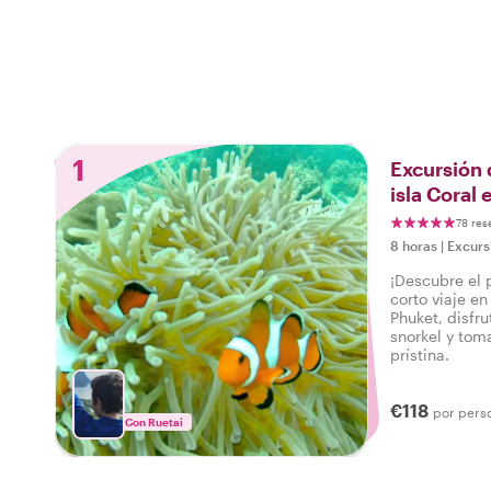
1
Excursión 
isla Coral 
78 res
8 horas
|
Excurs
¡Descubre el p
corto viaje e
Phuket, disfr
snorkel y toma
prístina.
€118
por pers
Con Ruetai