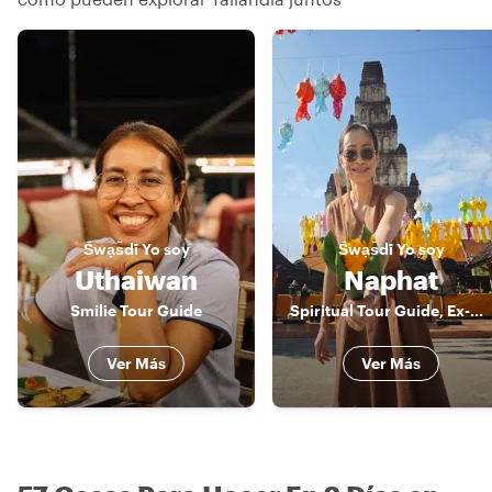
S̄wạs̄dī
Yo soy
S̄wạs̄dī
Yo soy
Uthaiwan
Naphat
Smilie Tour Guide
Spiritual Tour Guide, Ex-Buddhist Nun and Trained Guide For All Accessible tourism
Ver Más
Ver Más