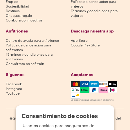
Empleo
Política de cancelación para
Sostenibilidad
viajeros
Destinos
Términos y condiciones para
Cheques regalo
viajeros
Colabora con nosotros
Anfitriones
Descarga nuestra app
Centro de ayuda para anfitriones
App Store
Política de cancelación para
Google Play Store
anfitriones
Términos y condiciones para
anfitriones
Conviértete en anfitrión
Síguenos
Aceptamos
Mastercard, Visa, Amex, Di
Facebook
Instagram
YouTube
La disponibilidad varía según el destino
Consentimiento de cookies
©
2026
Withlocals.com
|
Política de privacidad
|
Cookies
|
Mapa del
sitio
¡Usamos cookies para asegurarnos de