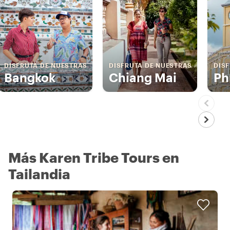
DISFRUTA DE NUESTRAS
DISFRUTA DE NUESTRAS
DIS
Bangkok
Chiang Mai
Ph
Más Karen Tribe Tours en
Tailandia