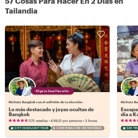
57 Cosas Para Hacer En 2 Días en
Tailandia
Elige tu local favorito
Disfruta Bangkok con el anfitrión de tu elección.
Disfruta Ba
Lo más destacado y joyas ocultas de
Escapad
Bangkok
día a 
•
•
575 reseñas
€49.21
por persona
3 horas
CITY HIGHLIGHT TOUR
CONFIRMACIÓN INSTANTÁNEA
DAY TRI