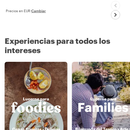
Precios en EUR
·
Cambiar
Experiencias para todos los
intereses
Lucerne para
Lucerne para
Cenas Caseras • Delicias
Búsqueda del Tesoro • Arte 