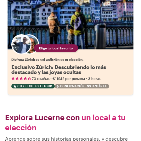
Elige tu local favorito
Disfruta Zürich con el anfitrión de tu elección.
Exclusivo Zúrich: Descubriendo lo más
destacado y las joyas ocultas
•
•
70 reseñas
€119.12
por persona
3 horas
CITY HIGHLIGHT TOUR
CONFIRMACIÓN INSTANTÁNEA
Explora Lucerne con
un local a tu
elección
Aprende sobre sus historias personales, y descubre