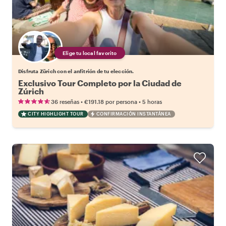
Elige tu local favorito
Disfruta Zürich con el anfitrión de tu elección.
Exclusivo Tour Completo por la Ciudad de
Zúrich
•
•
36 reseñas
€191.18
por persona
5 horas
CITY HIGHLIGHT TOUR
CONFIRMACIÓN INSTANTÁNEA