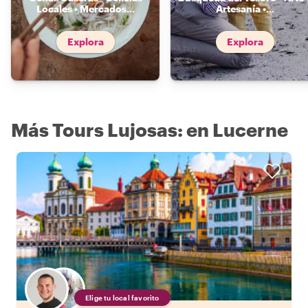
Locales • Mercados
...
Artesanía •
...
Explora
Explora
Más Tours Lujosas: en Lucerne
Elige tu local favorito