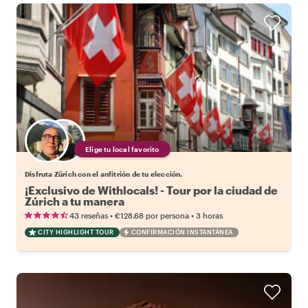
Elige tu local favorito
Disfruta Zürich con el anfitrión de tu elección.
¡Exclusivo de Withlocals! - Tour por la ciudad de
Zúrich a tu manera
•
•
43 reseñas
€128.68
por persona
3 horas
CITY HIGHLIGHT TOUR
CONFIRMACIÓN INSTANTÁNEA