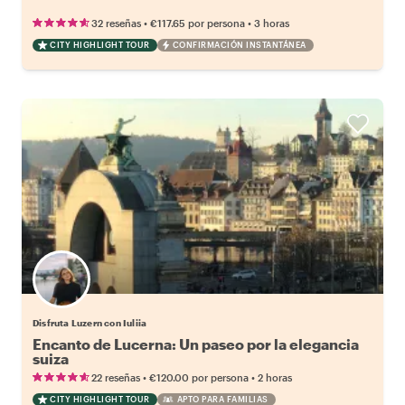
•
•
32 reseñas
€117.65
por persona
3 horas
CITY HIGHLIGHT TOUR
CONFIRMACIÓN INSTANTÁNEA
Disfruta Luzern con Iuliia
Encanto de Lucerna: Un paseo por la elegancia
suiza
•
•
22 reseñas
€120.00
por persona
2 horas
CITY HIGHLIGHT TOUR
APTO PARA FAMILIAS