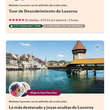
Disfruta Lucerne con el anfitrión de tu elección.
Tour de Descubrimiento de Lucerna
•
•
32 reseñas
€73.53
por persona
2 horas
CITY HIGHLIGHT TOUR
CONFIRMACIÓN INSTANTÁNEA
Elige tu local favorito
Disfruta Lucerne con el anfitrión de tu elección.
Lo más destacado y joyas ocultas de Lucerna