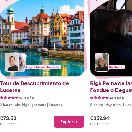
Elige a tu local favorito
Con Iuliia
Tour de Descubrimiento de
Rigi: Reina de l
Lucerna
Fondue o Degus
y Tour por Luce
32 reseñas
22 reseñas
2 hours
|
city highlight tours
|
Lucerne
8 hours
|
day trips
|
Luce
€73.53
€352.94
Explorar
por persona
por persona