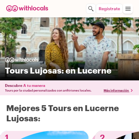
Regístrate
Tours Lujosas: en Lucerne
Descubre
A tu manera
Tours por la ciudad personalizados con anfitriones locales.
Más información
Mejores 5 Tours en Lucerne
Lujosas:
1
2