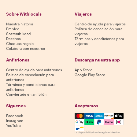
Sobre Withlocals
Viajeros
Nuestra historia
Centro de ayuda para viajeros
Empleo
Política de cancelación para
Sostenibilidad
viajeros
Destinos
Términos y condiciones para
Cheques regalo
viajeros
Colabora con nosotros
Anfitriones
Descarga nuestra app
Centro de ayuda para anfitriones
App Store
Política de cancelación para
Google Play Store
anfitriones
Términos y condiciones para
anfitriones
Conviértete en anfitrión
Síguenos
Aceptamos
Mastercard, Visa, Amex, Di
Facebook
Instagram
YouTube
La disponibilidad varía según el destino