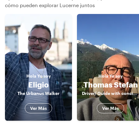
cómo pueden explorar Lucerne juntos
Hola
Yo soy
Hola
Yo soy
Eligio
Thomas Stefan
The Urbanus Walker
Driver/ Guide with concierge skills
Ver Más
Ver Más