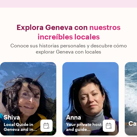
Explora Geneva con
nuestros
increíbles locales
Conoce sus historias personales y descubre cómo
explorar Geneva con locales
Shiva
Anna
Ca
Local Guide in
Your private host
Geneva and in
and guide
Switzerland
through Geneva,