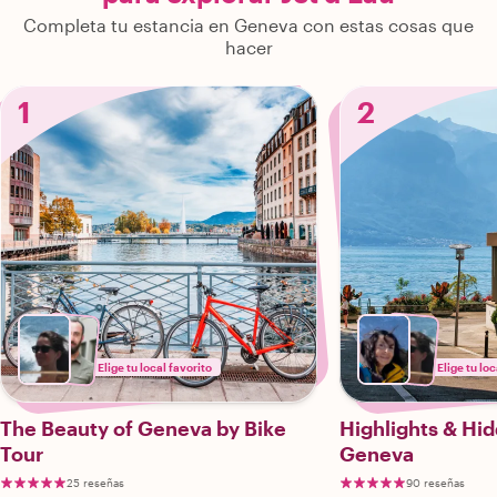
Completa tu estancia en Geneva con estas cosas que
hacer
1
2
Elige tu local favorito
Elige tu loc
The Beauty of Geneva by Bike
Highlights & Hi
Tour
Geneva
25 reseñas
90 reseñas