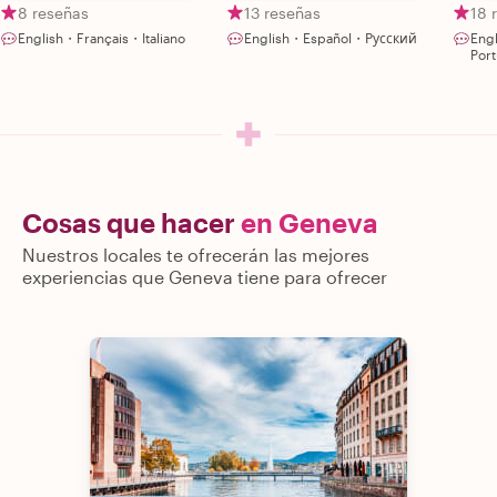
Lausanne,
8 reseñas
13 reseñas
18 
Montreaux
English・Français・Italiano
English・Español・Русский
Eng
Por
Cosas que hacer
en Geneva
Nuestros locales te ofrecerán las mejores
experiencias que Geneva tiene para ofrecer