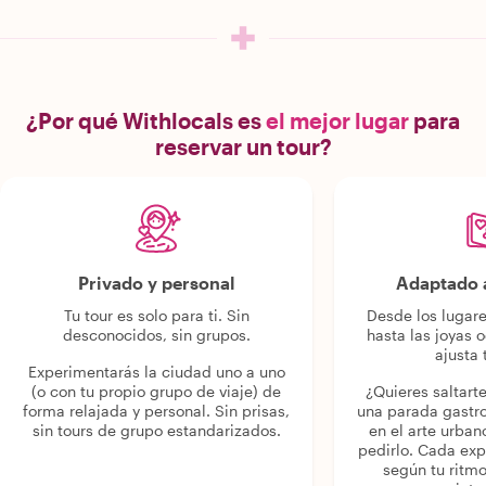
¿Por qué Withlocals es
el mejor lugar
para
reservar un tour?
Privado y personal
Adaptado a
Tu tour es solo para ti. Sin
Desde los lugar
desconocidos, sin grupos.
hasta las joyas o
ajusta 
Experimentarás la ciudad uno a uno
(o con tu propio grupo de viaje) de
¿Quieres saltart
forma relajada y personal. Sin prisas,
una parada gastr
sin tours de grupo estandarizados.
en el arte urban
pedirlo. Cada ex
según tu ritmo