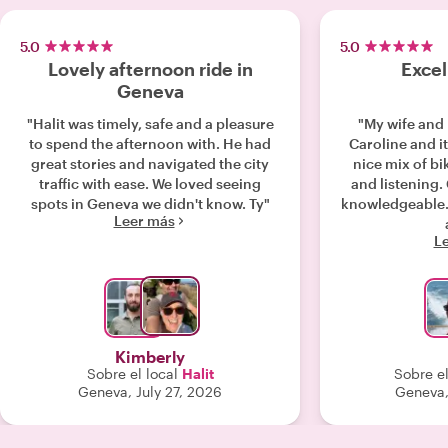
5.0
5.0
Lovely afternoon ride in
Excel
Geneva
"Halit was timely, safe and a pleasure
"My wife and I
to spend the afternoon with. He had
Caroline and it
great stories and navigated the city
nice mix of bik
traffic with ease. We loved seeing
and listening. Caroline is extremely
spots in Geneva we didn't know. Ty"
knowledgeable. We’d certainly use h
Leer más
L
Kimberly
Sobre el local
Halit
Sobre el
Geneva, July 27, 2026
Geneva,