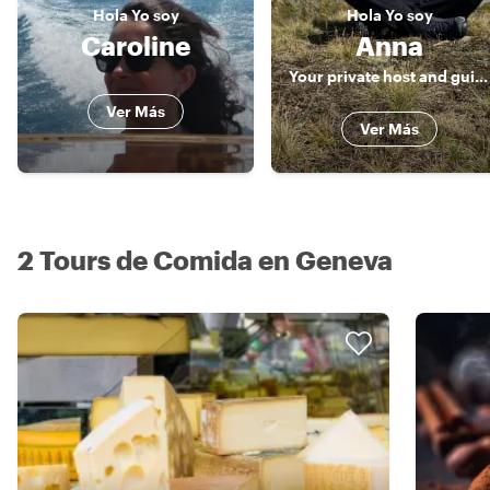
Hola
Yo soy
Hola
Yo soy
Caroline
Anna
Your private host and guide through Geneva, Lausanne, Montreaux
Ver Más
Ver Más
2 Tours de Comida en Geneva