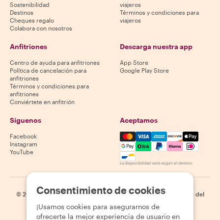
Sostenibilidad
viajeros
Destinos
Términos y condiciones para
Cheques regalo
viajeros
Colabora con nosotros
Anfitriones
Descarga nuestra app
Centro de ayuda para anfitriones
App Store
Política de cancelación para
Google Play Store
anfitriones
Términos y condiciones para
anfitriones
Conviértete en anfitrión
Síguenos
Aceptamos
Mastercard, Visa, Amex, Di
Facebook
Instagram
YouTube
La disponibilidad varía según el destino
Consentimiento de cookies
©
2026
Withlocals.com
|
Política de privacidad
|
Cookies
|
Mapa del
sitio
¡Usamos cookies para asegurarnos de
ofrecerte la mejor experiencia de usuario en