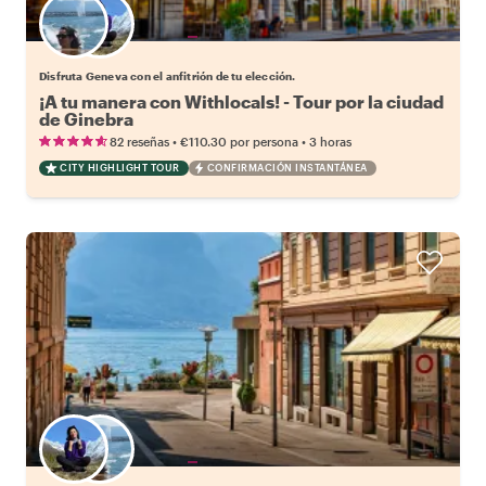
Elige tu local favorito
Disfruta Geneva con el anfitrión de tu elección.
¡A tu manera con Withlocals! - Tour por la ciudad
de Ginebra
•
•
82 reseñas
€110.30
por persona
3 horas
CITY HIGHLIGHT TOUR
CONFIRMACIÓN INSTANTÁNEA
Elige tu local favorito