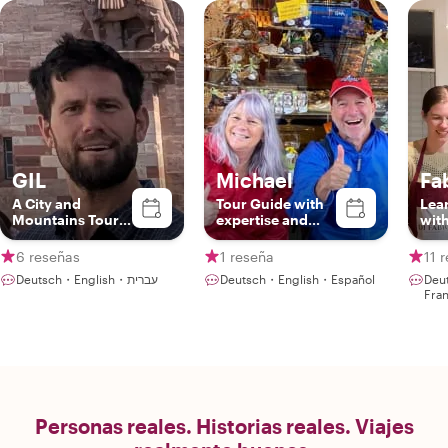
GIL
Michael
Fa
A City and
Tour Guide with
Lea
Mountains Tour
expertise and
with
Guide
passion
Ital
Reci
6 reseñas
1 reseña
11 
Deutsch・English・עברית
Deutsch・English・Español
Deu
Fra
Personas reales. Historias reales. Viajes