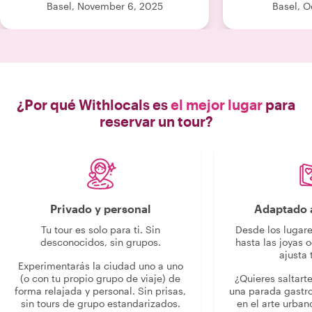
Recomiendo ampliamente a Gil por
Basel, November 6, 2025
Basel, O
sus conocimientos, su amabilidad y su
habilidad para comunicar la historia
superando las barreras del idioma."
¿Por qué Withlocals es
el mejor lugar
para
reservar un tour?
Privado y personal
Adaptado a
Tu tour es solo para ti. Sin
Desde los lugar
desconocidos, sin grupos.
hasta las joyas o
ajusta 
Experimentarás la ciudad uno a uno
(o con tu propio grupo de viaje) de
¿Quieres saltart
forma relajada y personal. Sin prisas,
una parada gastr
sin tours de grupo estandarizados.
en el arte urban