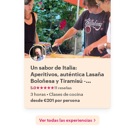
Un sabor de Italia:
Aperitivos, auténtica Lasaña
Boloñesa y Tiramisú -
Experiencia Privada de
5.0
11 reseñas
Cocina y Cena
3 horas
•
Clases de cocina
desde €201 por persona
Ver todas las experiencias