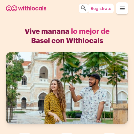
Regístrate
Vive manana
lo mejor de
Basel con Withlocals