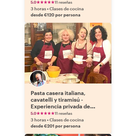
Pizza/Focaccia
5.0
11 reseñas
3 horas
•
Clases de cocina
desde €120 por persona
Pasta casera italiana,
cavatelli y tiramisú -
Experiencia privada de
cocina y cena
5.0
11 reseñas
3 horas
•
Clases de cocina
desde €201 por persona