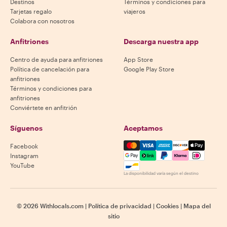
Destinos
Términos y condiciones para
Tarjetas regalo
viajeros
Colabora con nosotros
Anfitriones
Descarga nuestra app
Centro de ayuda para anfitriones
App Store
Política de cancelación para
Google Play Store
anfitriones
Términos y condiciones para
anfitriones
Conviértete en anfitrión
Síguenos
Aceptamos
Mastercard, Visa, Amex, Di
Facebook
Instagram
YouTube
La disponibilidad varía según el destino
©
2026
Withlocals.com
|
Política de privacidad
|
Cookies
|
Mapa del
sitio