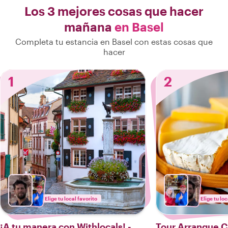
Los 3 mejores cosas que hacer
mañana
en Basel
Completa tu estancia en Basel con estas cosas que
hacer
1
2
Elige tu local favorito
Elige tu loc
¡A tu manera con Withlocals! -
Tour Arranque Cu