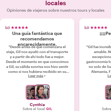
locales
Opiniones de viajeros sobre nuestros tours y locales
5.0
5.0
Una guía fantástica que
¡¡¡¡P
recomendamos
encarecidamente.
"Desde antes de que comenzara el
"Gil fue increí
viaje, Gil nos ayudó con el transporte
amable. No
y a partir de ahí todo fue a mejor.
excepciona
Desde el momento en que conocimos
gastronomía l
a Gil, su cálida sonrisa nos hizo sentir
no solo de Su
como si nos hubiera recibido en su
Alemania, Fra
Leer más
L
casa. Aprendimos muchísimo sobre la
mejores elo
historia y la cultura suizas, así como
recomi
sobre la historia europea. La valiosa
información sobre la historia judía que
incluyó fue increíblemente
interesante. Aprendimos más en dos
Cynthia
horas que en años de escuela.
Sobre el local
GIL
Sobre