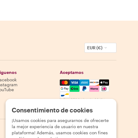
EUR (€)
íguenos
Aceptamos
acebook
Mastercard, Visa, Amex, Discover,
nstagram
ouTube
La disponibilidad varía según el destino
Consentimiento de cookies
¡Usamos cookies para asegurarnos de ofrecerte
la mejor experiencia de usuario en nuestra
plataforma! Además, usamos cookies con fines