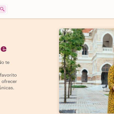
n
he
No te
favorito
 ofrecer
únicas.