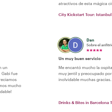
atractivos de esta mágica 
City Kickstart Tour: Istanbul
Dan
Sobre el anfitr
Un muy buen servicio
n un
Me encantó mucho la ospital
 Gabi fue
muy jentil y preocupado po
preciamos
inolvidable muchas gracias.
tamos mucho
dable!
Drinks & Bites in Barcelona 