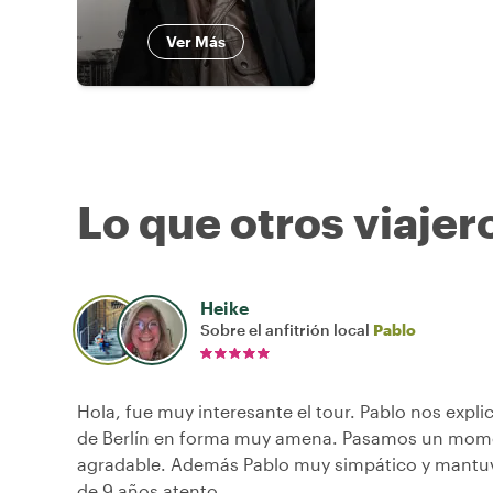
Ver Más
Lo que otros viajer
Heike
Sobre el anfitrión local
Pablo
Hola, fue muy interesante el tour. Pablo nos explic
de Berlín en forma muy amena. Pasamos un mo
agradable. Además Pablo muy simpático y mantuv
de 9 años atento